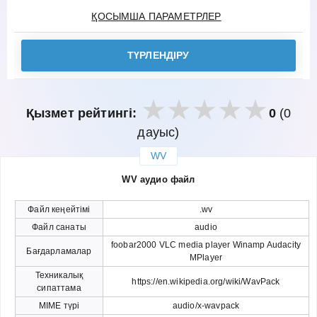
ҚОСЫМША ПАРАМЕТРЛЕР
ТҮРЛЕНДІРУ
Қызмет рейтингі:
0
(0
дауыс)
WV
закрыть
WV аудио файл
Файл кеңейтімі
.wv
Файл санаты
audio
foobar2000 VLC media player Winamp Audacity
Бағдарламалар
MPlayer
Техникалық
https://en.wikipedia.org/wiki/WavPack
сипаттама
MIME түрі
audio/x-wavpack