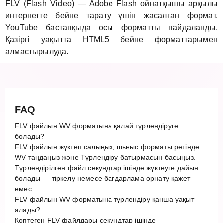
FLV (Flash Video) — Adobe Flash ойнатқышы арқылы
интернетте бейне тарату үшін жасалған формат.
YouTube бастапқыда осы форматты пайдаланды.
Қазіргі уақытта HTML5 бейне форматтарымен
алмастырылуда.
FAQ
FLV файлын WV форматына қалай түрлендіруге
болады?
FLV файлын жүктеп салыңыз, шығыс форматы ретінде
WV таңдаңыз және Түрлендіру батырмасын басыңыз.
Түрлендірілген файл секундтар ішінде жүктеуге дайын
болады — тіркелу немесе бағдарлама орнату қажет
емес.
FLV файлын WV форматына түрлендіру қанша уақыт
алады?
Көптеген FLV файлдары секундтар ішінде