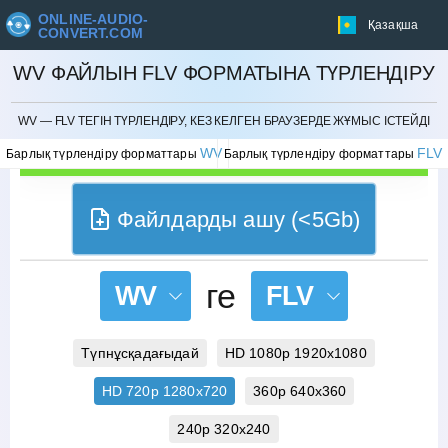
ONLINE-AUDIO-
Қазақша
CONVERT.COM
WV ФАЙЛЫН FLV ФОРМАТЫНА ТҮРЛЕНДІРУ
БОЛДЫРМАУ
WV — FLV ТЕГІН ТҮРЛЕНДІРУ, КЕЗ КЕЛГЕН БРАУЗЕРДЕ ЖҰМЫС ІСТЕЙДІ
WV
FLV
Барлық түрлендіру форматтары
Барлық түрлендіру форматтары
Файлдарды ашу (<5Gb)
ге
WV
FLV
Түпнұсқадағыдай
HD 1080p 1920x1080
HD 720p 1280x720
360p 640x360
240p 320x240