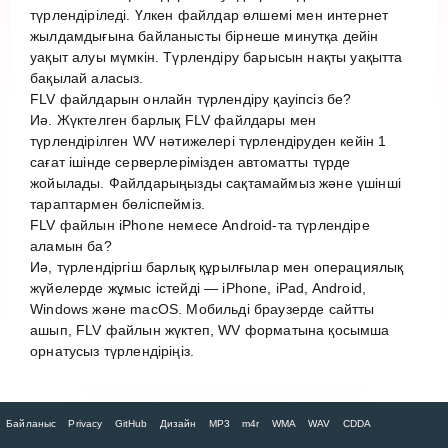
түрлендіріледі. Үлкен файлдар өлшемі мен интернет
жылдамдығына байланысты бірнеше минутқа дейін
уақыт алуы мүмкін. Түрлендіру барысын нақты уақытта
бақылай аласыз.
FLV файлдарын онлайн түрлендіру қауіпсіз бе?
Иә. Жүктелген барлық FLV файлдары мен
түрлендірілген WV нәтижелері түрлендіруден кейін 1
сағат ішінде серверлерімізден автоматты түрде
жойылады. Файлдарыңызды сақтамаймыз және үшінші
тараптармен бөліспейміз.
FLV файлын iPhone немесе Android-та түрлендіре
аламын ба?
Иә, түрлендіргіш барлық құрылғылар мен операциялық
жүйелерде жұмыс істейді — iPhone, iPad, Android,
Windows және macOS. Мобильді браузерде сайтты
ашып, FLV файлын жүктеп, WV форматына қосымша
орнатусыз түрлендіріңіз.
Байланыс
Privacy
GitHub
Дизайн
MP3
m4r
WMA
WAV
CDDA