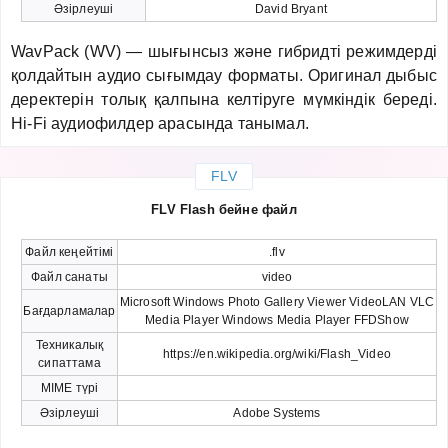
Әзірлеуші
David Bryant
WavPack (WV) — шығынсыз және гибридті режимдерді
қолдайтын аудио сығымдау форматы. Оригинал дыбыс
деректерін толық қалпына келтіруге мүмкіндік береді.
Hi-Fi аудиофилдер арасында танымал.
FLV
FLV Flash бейне файл
Файл кеңейтімі
.flv
Файл санаты
video
Microsoft Windows Photo Gallery Viewer VideoLAN VLC
Бағдарламалар
Media Player Windows Media Player FFDShow
Техникалық
https://en.wikipedia.org/wiki/Flash_Video
сипаттама
MIME түрі
Әзірлеуші
Adobe Systems