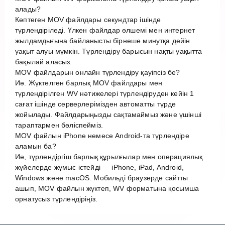
алады?
Көптеген MOV файлдары секундтар ішінде
түрлендіріледі. Үлкен файлдар өлшемі мен интернет
жылдамдығына байланысты бірнеше минутқа дейін
уақыт алуы мүмкін. Түрлендіру барысын нақты уақытта
бақылай аласыз.
MOV файлдарын онлайн түрлендіру қауіпсіз бе?
Иә. Жүктелген барлық MOV файлдары мен
түрлендірілген WV нәтижелері түрлендіруден кейін 1
сағат ішінде серверлерімізден автоматты түрде
жойылады. Файлдарыңызды сақтамаймыз және үшінші
тараптармен бөліспейміз.
MOV файлын iPhone немесе Android-та түрлендіре
аламын ба?
Иә, түрлендіргіш барлық құрылғылар мен операциялық
жүйелерде жұмыс істейді — iPhone, iPad, Android,
Windows және macOS. Мобильді браузерде сайтты
ашып, MOV файлын жүктеп, WV форматына қосымша
орнатусыз түрлендіріңіз.