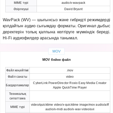
MIME түрі
audio/x-wavpack
Әзірлеуші
David Bryant
WavPack (WV) — шығынсыз және гибридті режимдерді
қолдайтын аудио сығымдау форматы. Оригинал дыбыс
деректерін толық қалпына келтіруге мүмкіндік береді.
Hi-Fi аудиофилдер арасында танымал.
MOV
MOV бейне файл
Файл кеңейтімі
.mov
Файл санаты
video
CyberLink PowerDirector Roxio Easy Media Creator
Бағдарламалар
Apple QuickTime Player
Техникалық
сипаттама
video/quicktime video/x-quicktime image/mov audio/aiff
MIME түрі
audio/x-midi audio/x-wav video/avi