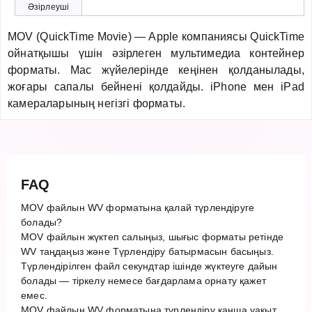
Әзірлеуші
MOV (QuickTime Movie) — Apple компаниясы QuickTime
ойнатқышы үшін әзірлеген мультимедиа контейнер
форматы. Mac жүйелерінде кеңінен қолданылады,
жоғары сапалы бейнені қолдайды. iPhone мен iPad
камераларының негізгі форматы.
FAQ
MOV файлын WV форматына қалай түрлендіруге
болады?
MOV файлын жүктеп салыңыз, шығыс форматы ретінде
WV таңдаңыз және Түрлендіру батырмасын басыңыз.
Түрлендірілген файл секундтар ішінде жүктеуге дайын
болады — тіркелу немесе бағдарлама орнату қажет
емес.
MOV файлын WV форматына түрлендіру қанша уақыт