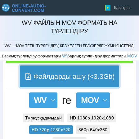
ONLINE-AUDIO-
Қазақша
CONVERT.COM
WV ФАЙЛЫН MOV ФОРМАТЫНА
ТҮРЛЕНДІРУ
БОЛДЫРМАУ
WV — MOV ТЕГІН ТҮРЛЕНДІРУ, КЕЗ КЕЛГЕН БРАУЗЕРДЕ ЖҰМЫС ІСТЕЙДІ
WV
MOV
Барлық түрлендіру форматтары
Барлық түрлендіру форматтары
Файлдарды ашу (<3.3Gb)
ге
WV
MOV
Түпнұсқадағыдай
HD 1080p 1920x1080
HD 720p 1280x720
360p 640x360