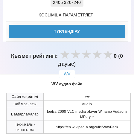
240p 320x240
ҚОСЫМША ПАРАМЕТРЛЕР
ТҮРЛЕНДІРУ
Қызмет рейтингі:
0
(0
дауыс)
WV
закрыть
WV аудио файл
Файл кеңейтімі
.wv
Файл санаты
audio
foobar2000 VLC media player Winamp Audacity
Бағдарламалар
MPlayer
Техникалық
https://en.wikipedia.org/wiki/WavPack
сипаттама