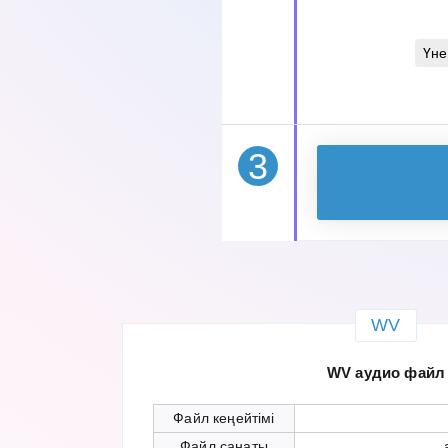
Үне
3
WV
WV аудио файл
Файл кеңейтімі
Файл санаты