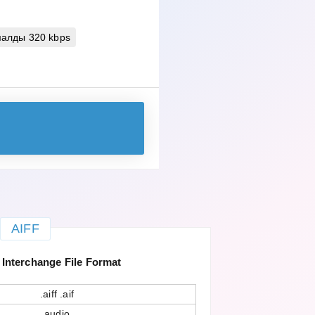
алды 320 kbps
AIFF
Interchange File Format
.aiff .aif
audio