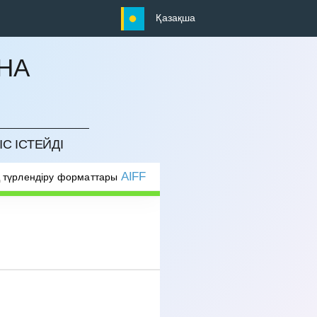
Қазақша
НА
С ІСТЕЙДІ
AIFF
 түрлендіру форматтары