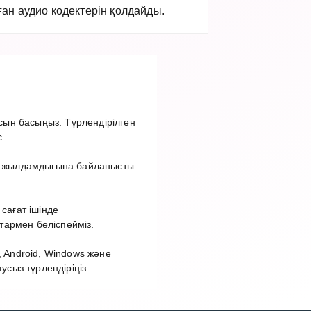
ан аудио кодектерін қолдайды.
ын басыңыз. Түрлендірілген
.
ет жылдамдығына байланысты
сағат ішінде
тармен бөліспейміз.
 Android, Windows және
сыз түрлендіріңіз.