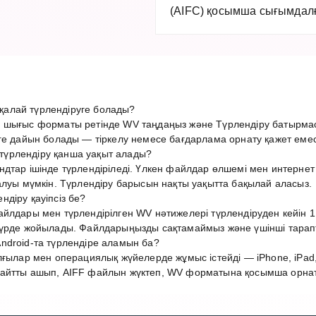
(AIFC) қосымша сығымдалғ
алай түрлендіруге болады?
 шығыс форматы ретінде WV таңдаңыз және Түрлендіру батырмас
ге дайын болады — тіркелу немесе бағдарлама орнату қажет емес
үрлендіру қанша уақыт алады?
ндтар ішінде түрлендіріледі. Үлкен файлдар өлшемі мен интерн
алуы мүмкін. Түрлендіру барысын нақты уақытта бақылай аласыз.
діру қауіпсіз бе?
йлдары мен түрлендірілген WV нәтижелері түрлендіруден кейін 1 
түрде жойылады. Файлдарыңызды сақтамаймыз және үшінші тарап
ndroid-та түрлендіре аламын ба?
лғылар мен операциялық жүйелерде жұмыс істейді — iPhone, iPad,
айтты ашып, AIFF файлын жүктеп, WV форматына қосымша орнату