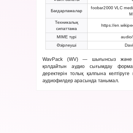
foobar2000 VLC medi
Бағдарламалар
M
Техникалық
https://en.wikip
сипаттама
MIME түрі
audio
Әзірлеуші
Davi
WavPack (WV) — шығынсыз және г
қолдайтын аудио сығымдау форма
деректерін толық қалпына келтіруге м
аудиофилдер арасында танымал.