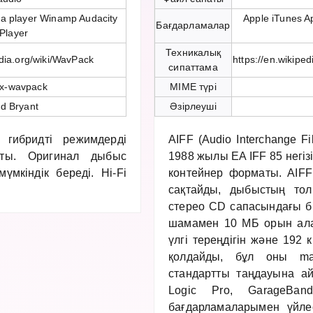
a player Winamp Audacity
Apple iTunes A
Бағдарламалар
Player
Техникалық
edia.org/wiki/WavPack
https://en.wikipe
сипаттама
/x-wavpack
MIME түрі
d Bryant
Әзірлеуші
ибридті режимдерді
AIFF (Audio Interchange F
ты. Оригинал дыбыс
1988 жылы EA IFF 85 негіз
үмкіндік береді. Hi-Fi
контейнер форматы. AIF
сақтайды, дыбыстың то
стерео CD сапасындағы бір
шамамен 10 МБ орын алад
үлгі тереңдігін және 192 к
қолдайды, бұл оны mac
стандартты таңдауына ай
Logic Pro, GarageBa
бағдарламаларымен үйлес