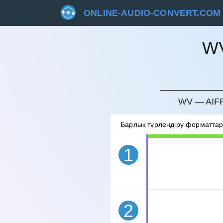
ONLINE-AUDIO-CONVERT.COM
W
БОЛДЫ
WV — AIF
Барлық түрлендіру форматта
1
2