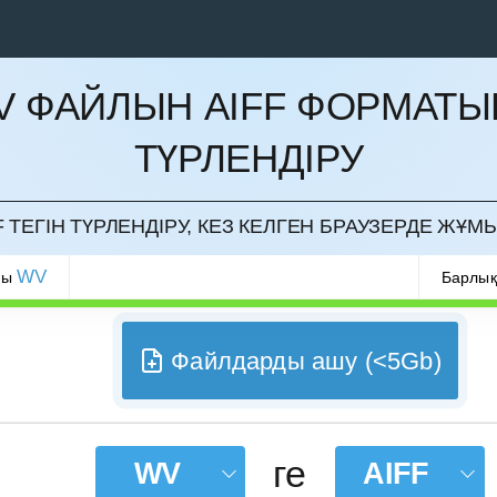
V ФАЙЛЫН AIFF ФОРМАТЫ
ТҮРЛЕНДІРУ
РМАУ
F ТЕГІН ТҮРЛЕНДІРУ, КЕЗ КЕЛГЕН БРАУЗЕРДЕ ЖҰМЫ
WV
ры
Барлық
Файлдарды ашу (<5Gb)
ге
WV
AIFF