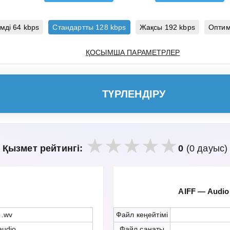
мді 64 kbps
Стандартты 128 kbps
Жақсы 192 kbps
Оптим
ҚОСЫМША ПАРАМЕТРЛЕР
ТҮРЛЕНДІРУ
Қызмет рейтингі:
0
(0 дауыс)
AIFF — Audio 
.wv
Файл кеңейтімі
audio
Файл санаты