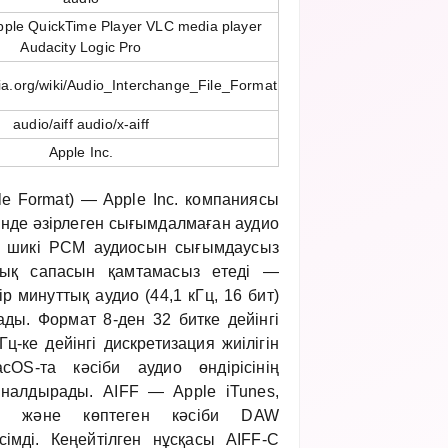
pple QuickTime Player VLC media player
Audacity Logic Pro
dia.org/wiki/Audio_Interchange_File_Format
audio/aiff audio/x-aiff
Apple Inc.
ile Format) — Apple Inc. компаниясы
інде әзірлеген сығымдалмаған аудио
F шикі PCM аудиосын сығымдаусыз
лық сапасын қамтамасыз етеді —
 минуттық аудио (44,1 кГц, 16 бит)
ы. Формат 8-ден 32 битке дейінгі
Гц-ке дейінгі дискретизация жиілігін
OS-та кәсіби аудио өндірісінің
налдырады. AIFF — Apple iTunes,
nd және көптеген кәсіби DAW
імді. Кеңейтілген нұсқасы AIFF-C