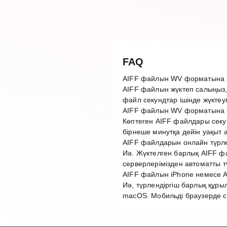
FAQ
AIFF файлын WV форматына қ
AIFF файлын жүктеп салыңыз,
файл секундтар ішінде жүктеу
AIFF файлын WV форматына т
Көптеген AIFF файлдары секу
бірнеше минутқа дейін уақыт 
AIFF файлдарын онлайн түрлен
Иә. Жүктелген барлық AIFF фа
серверлерімізден автоматты 
AIFF файлын iPhone немесе A
Иә, түрлендіргіш барлық құры
macOS. Мобильді браузерде с