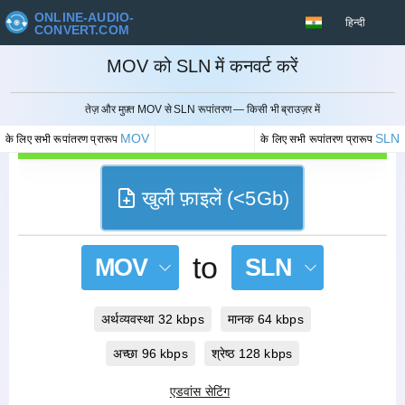
ONLINE-AUDIO-
हिन्दी
CONVERT.COM
MOV को SLN में कनवर्ट करें
रद्द करना
तेज़ और मुफ़्त MOV से SLN रूपांतरण — किसी भी ब्राउज़र में
MOV
SLN
के लिए सभी रूपांतरण प्रारूप
के लिए सभी रूपांतरण प्रारूप
खुली फ़ाइलें (<5Gb)
to
MOV
SLN
अर्थव्यवस्था 32 kbps
मानक 64 kbps
अच्छा 96 kbps
श्रेष्ठ 128 kbps
एडवांस सेटिंग