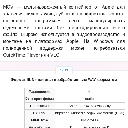
MOV — мультидорожечный контейнер от Apple для
хранения видео, аудио, субтитров и эффектов. Формат
позволяет программам легко манипулировать
отдельными треками без перекодирования всего
файла. Широко используется в видеопроизводстве и
монтаже на платформах Apple. На Windows для
полноценной поддержки может потребоваться
QuickTime Player или VLC.
SLN
Формат SLN является необработанным WAV форматом
Расширение
.sln
Категория файла
audio
Программы
Asterisk PBX Sox Audacity
Ссылки
https://en.wikipedia.org/wiki/Asterisk_(PBX)
MIME type
audio/x-raw
Разработчик
Digium (Asterisk project)