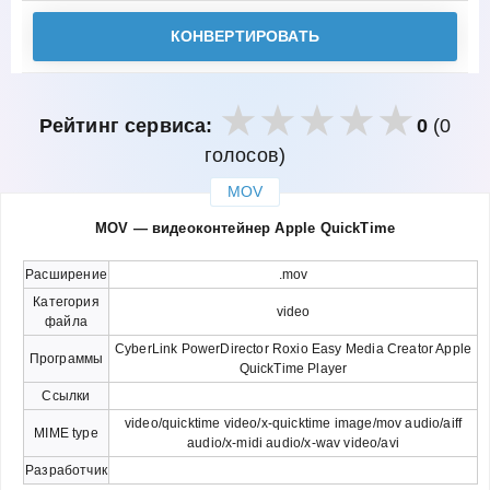
КОНВЕРТИРОВАТЬ
Рейтинг сервиса:
0
(0
голосов)
MOV
закрыть
MOV — видеоконтейнер Apple QuickTime
Расширение
.mov
Категория
video
файла
CyberLink PowerDirector Roxio Easy Media Creator Apple
Программы
QuickTime Player
Ссылки
video/quicktime video/x-quicktime image/mov audio/aiff
MIME type
audio/x-midi audio/x-wav video/avi
Разработчик