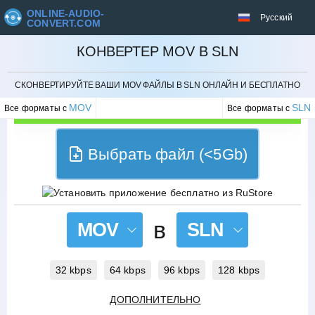
ONLINE-AUDIO-
Русский
CONVERT.COM
КОНВЕРТЕР MOV В SLN
ОТМЕНИТЬ
СКОНВЕРТИРУЙТЕ ВАШИ MOV ФАЙЛЫ В SLN ОНЛАЙН И БЕСПЛАТНО
MOV
SLN
Все форматы с
Все форматы с
Выбрать файл (<5Gb)
в
MOV
SLN
32 kbps
64 kbps
96 kbps
128 kbps
ДОПОЛНИТЕЛЬНО