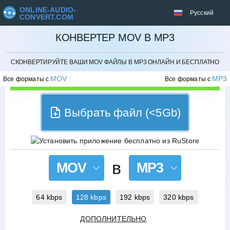
ONLINE-AUDIO-
Русский
CONVERT.COM
КОНВЕРТЕР MOV В MP3
ОТМЕНИТЬ
СКОНВЕРТИРУЙТЕ ВАШИ MOV ФАЙЛЫ В MP3 ОНЛАЙН И БЕСПЛАТНО
MOV
MP3
Все форматы с
Все форматы с
Выбрать файл (<5Gb)
в
MOV
MP3
64 kbps
128 kbps
192 kbps
320 kbps
ДОПОЛНИТЕЛЬНО