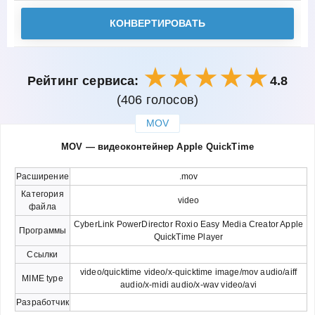
КОНВЕРТИРОВАТЬ
Рейтинг сервиса:
4.8
(406 голосов)
MOV
закрыть
MOV — видеоконтейнер Apple QuickTime
Расширение
.mov
Категория
video
файла
CyberLink PowerDirector Roxio Easy Media Creator Apple
Программы
QuickTime Player
Ссылки
video/quicktime video/x-quicktime image/mov audio/aiff
MIME type
audio/x-midi audio/x-wav video/avi
Разработчик