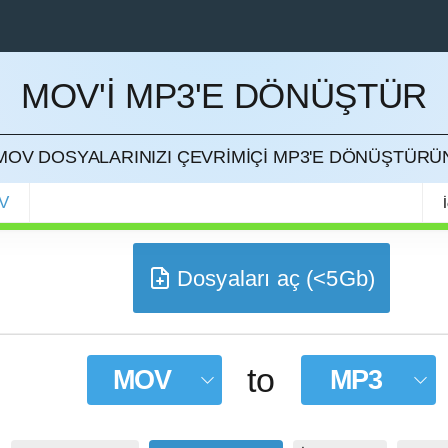
MOV'I MP3'E DÖNÜŞTÜR
ETMEK
MOV DOSYALARINIZI ÇEVRIMIÇI MP3'E DÖNÜŞTÜRÜ
V
Dosyaları aç (<5Gb)
to
MOV
MP3