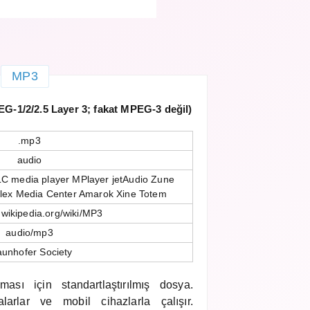
MP3
EG-1/2/2.5 Layer 3; fakat MPEG-3 değil)
.mp3
audio
C media player MPlayer jetAudio Zune
Plex Media Center Amarok Xine Totem
n.wikipedia.org/wiki/MP3
audio/mp3
aunhofer Society
ması için standartlaştırılmış dosya.
rlar ve mobil cihazlarla çalışır.