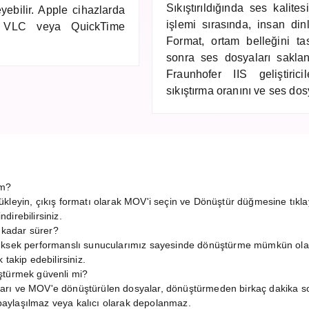
Sıkıştırıldığında ses kalite
ebilir. Apple cihazlarda
işlemi sırasında, insan din
ta VLC veya QuickTime
Format, ortam belleğini ta
sonra ses dosyaları saklana
Fraunhofer IIS geliştiricil
sıkıştırma oranını ve ses dosy
üm?
ükleyin, çıkış formatı olarak MOV'i seçin ve Dönüştür düğmesine tıkl
irebilirsiniz.
kadar sürer?
Yüksek performanslı sunucularımız sayesinde dönüştürme mümkün ola
takip edebilirsiniz.
ştürmek güvenli mi?
arı ve MOV'e dönüştürülen dosyalar, dönüştürmeden birkaç dakika s
a paylaşılmaz veya kalıcı olarak depolanmaz.