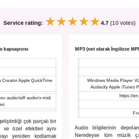
Service rating:
4.7
(10 votes)
 kapsayıcısı
MP3 (net olarak İngilizce MP
a Creator Apple QuickTime
Windows Media Player VL
Audacity Apple iTunes 
https://e
ov audio/aiff audio/x-midi
avi
Fr
liştirdiği çok parçalı bir
Audio bilgilerinin depolan
ı ve özel efektleri aynı
Neredeyse tüm müzik çala
yayı yeniden kodlamak