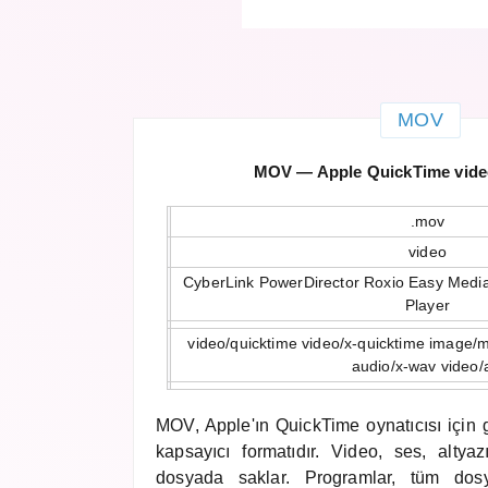
MOV
MOV — Apple QuickTime video
.mov
video
CyberLink PowerDirector Roxio Easy Medi
Player
video/quicktime video/x-quicktime image/m
audio/x-wav video/
MOV, Apple'ın QuickTime oynatıcısı için ge
kapsayıcı formatıdır. Video, ses, altyaz
dosyada saklar. Programlar, tüm dos