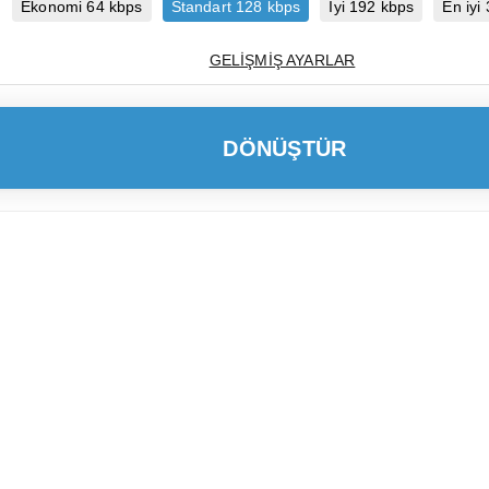
Ekonomi 64 kbps
Standart 128 kbps
İyi 192 kbps
En iyi
GELIŞMIŞ AYARLAR
DÖNÜŞTÜR