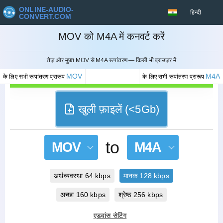
ONLINE-AUDIO-
हिन्दी
CONVERT.COM
MOV को M4A में कनवर्ट करें
रद्द करना
तेज़ और मुफ़्त MOV से M4A रूपांतरण — किसी भी ब्राउज़र में
MOV
M4A
के लिए सभी रूपांतरण प्रारूप
के लिए सभी रूपांतरण प्रारूप
खुली फ़ाइलें (<5Gb)
to
MOV
M4A
अर्थव्यवस्था 64 kbps
मानक 128 kbps
अच्छा 160 kbps
श्रेष्ठ 256 kbps
एडवांस सेटिंग