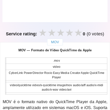
Service rating:
0
(0 votes)
MOV
закрыть
MOV — Formato de Vídeo QuickTime da Apple
.mov
video
CyberLink PowerDirector Roxio Easy Media Creator Apple QuickTime
Player
video/quicktime video/x-quicktime image/mov audio/aiff audio/x-midi
audio/x-wav video/avi
MOV é o formato nativo do QuickTime Player da Apple,
amplamente utilizado em sistemas macOS e iOS. Suporta