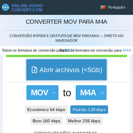
ONLINE-AUDIO-
Português
CONVERT.COM
CONVERTER MOV PARA M4A
CANCELAR
CONVERSÃO RÁPIDA E GRATUITA DE MOV PARA M4A — DIRETO NO
NAVEGADOR
MOV
M4A
Todos os formatos de conversão para
Todos os formatos de conversão para
Abrir archivos (<5Gb)
to
MOV
M4A
Econômico 64 kbps
Padrão 128 kbps
Bom 160 kbps
Melhor 256 kbps