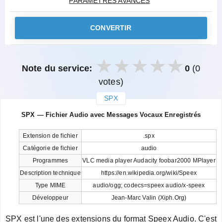
PARAMÈTRES AVANCÉS
CONVERTIR
Note du service:
0
(0
votes)
SPX
закрыть
SPX — Fichier Audio avec Messages Vocaux Enregistrés
Extension de fichier
.spx
Catégorie de fichier
audio
Programmes
VLC media player Audacity foobar2000 MPlayer
Description technique
https://en.wikipedia.org/wiki/Speex
Type MIME
audio/ogg; codecs=speex audio/x-speex
Développeur
Jean-Marc Valin (Xiph.Org)
SPX est l'une des extensions du format Speex Audio. C'est