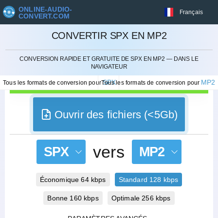
ONLINE-AUDIO-
Français
CONVERT.COM
CONVERTIR SPX EN MP2
ANNULER
CONVERSION RAPIDE ET GRATUITE DE SPX EN MP2 — DANS LE
NAVIGATEUR
SPX
MP2
Tous les formats de conversion pour
Tous les formats de conversion pour
Ouvrir des fichiers (<5Gb)
vers
SPX
MP2
Économique 64 kbps
Standard 128 kbps
Bonne 160 kbps
Optimale 256 kbps