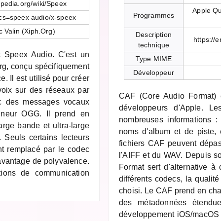
kipedia.org/wiki/Speex
Apple Qu
Programmes
cs=speex audio/x-speex
 Valin (Xiph.Org)
Description
https://
technique
t Speex Audio. C'est un
Type MIME
rg, conçu spécifiquement
Développeur
. Il est utilisé pour créer
voix sur des réseaux par
CAF (Core Audio Format) e
avec des messages vocaux
développeurs d'Apple. Le
eneur OGG. Il prend en
nombreuses informations :
arge bande et ultra-large
noms d'album et de piste, e
. Seuls certains lecteurs
fichiers CAF peuvent dépass
nt remplacé par le codec
l'AIFF et du WAV. Depuis so
davantage de polyvalence.
Format sert d'alternative à 
tions de communication
différents codecs, la quali
choisi. Le CAF prend en cha
des métadonnées étendues
développement iOS/macOS et