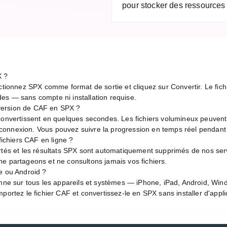
pour stocker des ressources 
X ?
ctionnez SPX comme format de sortie et cliquez sur Convertir. Le fichi
es — sans compte ni installation requise.
version de CAF en SPX ?
 convertissent en quelques secondes. Les fichiers volumineux peuven
de connexion. Vous pouvez suivre la progression en temps réel pendant
 fichiers CAF en ligne ?
rtés et les résultats SPX sont automatiquement supprimés de nos serv
e partageons et ne consultons jamais vos fichiers.
e ou Android ?
onne sur tous les appareils et systèmes — iPhone, iPad, Android, Wi
portez le fichier CAF et convertissez-le en SPX sans installer d'appli