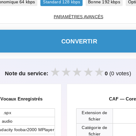
onomique 64 kbps
Standard 128 kbps
Bonne 192 kbps
Opt
PARAMÈTRES AVANCÉS
CONVERTIR
Note du service:
0
(0 votes)
 Vocaux Enregistrés
CAF — Core 
.spx
Extension de
fichier
audio
Catégorie de
udacity foobar2000 MPlayer
fichier