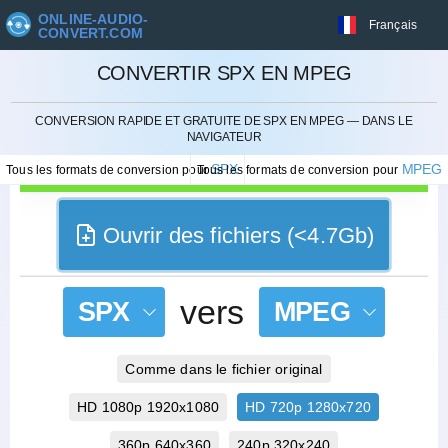
ONLINE-AUDIO-
Français
CONVERT.COM
CONVERTIR SPX EN MPEG
ANNULER
CONVERSION RAPIDE ET GRATUITE DE SPX EN MPEG — DANS LE
NAVIGATEUR
SPX
MPEG
Tous les formats de conversion pour
Tous les formats de conversion pour
Ouvrir des fichiers (<4.7Gb)
vers
SPX
MPEG
Comme dans le fichier original
HD 1080p 1920x1080
HD 720p 1280x720
360p 640x360
240p 320x240