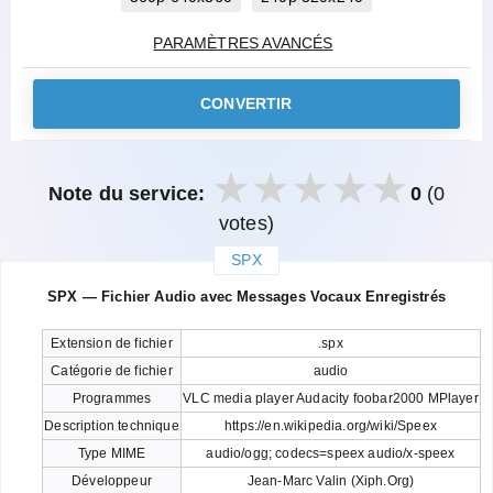
PARAMÈTRES AVANCÉS
CONVERTIR
Note du service:
0
(0
votes)
SPX
закрыть
SPX — Fichier Audio avec Messages Vocaux Enregistrés
Extension de fichier
.spx
Catégorie de fichier
audio
Programmes
VLC media player Audacity foobar2000 MPlayer
Description technique
https://en.wikipedia.org/wiki/Speex
Type MIME
audio/ogg; codecs=speex audio/x-speex
Développeur
Jean-Marc Valin (Xiph.Org)