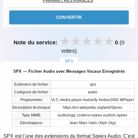
PARAMÈTRES AVANCÉS
CONVERTIR
Note du service:
0
(0
votes)
SPX
закрыть
SPX — Fichier Audio avec Messages Vocaux Enregistrés
Extension de fichier
.spx
Catégorie de fichier
audio
Programmes
VLC media player Audacity foobar2000 MPlayer
Description technique
https://en.wikipedia.org/wiki/Speex
Type MIME
audio/ogg; codecs=speex audio/x-speex
Développeur
Jean-Marc Valin (Xiph.Org)
SPX est l'une des extensions du format Speex Audio. C'est