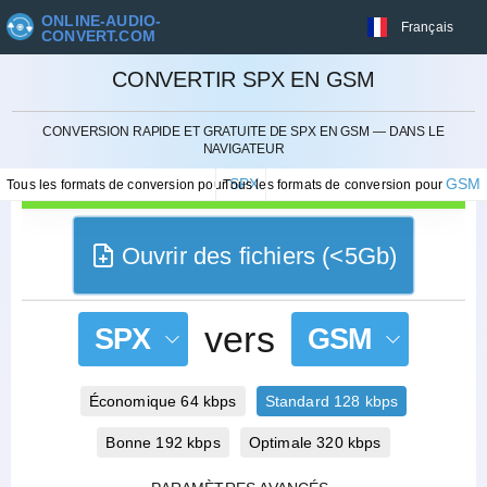
ONLINE-AUDIO-
Français
CONVERT.COM
CONVERTIR SPX EN GSM
ANNULER
CONVERSION RAPIDE ET GRATUITE DE SPX EN GSM — DANS LE
NAVIGATEUR
SPX
GSM
Tous les formats de conversion pour
Tous les formats de conversion pour
Ouvrir des fichiers (<5Gb)
vers
SPX
GSM
Économique 64 kbps
Standard 128 kbps
Bonne 192 kbps
Optimale 320 kbps