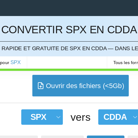
CONVERTIR SPX EN CDDA
LER
RAPIDE ET GRATUITE DE SPX EN CDDA — DANS L
SPX
 pour
Tous les fo
Ouvrir des fichiers (<5Gb)
vers
SPX
CDDA