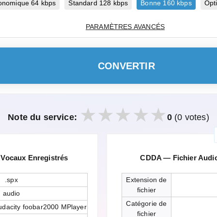
onomique 64 kbps
Standard 128 kbps
Bonne 160 kbps
Opt
PARAMÈTRES AVANCÉS
CONVERTIR
Note du service:
0
(0 votes)
 Vocaux Enregistrés
CDDA — Fichier Audi
.spx
Extension de
fichier
audio
Catégorie de
udacity foobar2000 MPlayer
fichier