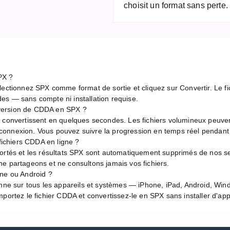
choisit un format sans perte.
PX ?
lectionnez SPX comme format de sortie et cliquez sur Convertir. Le fic
es — sans compte ni installation requise.
version de CDDA en SPX ?
e convertissent en quelques secondes. Les fichiers volumineux peuve
de connexion. Vous pouvez suivre la progression en temps réel pendant
 fichiers CDDA en ligne ?
ortés et les résultats SPX sont automatiquement supprimés de nos se
e partageons et ne consultons jamais vos fichiers.
one ou Android ?
onne sur tous les appareils et systèmes — iPhone, iPad, Android, Wi
portez le fichier CDDA et convertissez-le en SPX sans installer d'appl