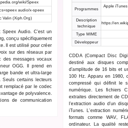
kipedia.org/wiki/Speex
Apple iTunes
Programmes
cs=speex audio/x-speex
 Valin (Xiph.Org)
Description
https://en.wik
technique
t Speex Audio. C'est un
Type MIME
rg, conçu spécifiquement
Développeur
. Il est utilisé pour créer
voix sur des réseaux par
CDDA (Compact Disc Digita
avec des messages vocaux
destiné aux disques compa
eneur OGG. Il prend en
d'amplitude de 16 bits et 
arge bande et ultra-large
100 Hz. Apparu en 1980, c
. Seuls certains lecteurs
compressé qui définit le 
nt remplacé par le codec
numérique. Les fichiers 
davantage de polyvalence.
extraites directement de CD.
tions de communication
l'extraction audio d'un di
iTunes. L'extraction numéri
formats comme WAV, FL
ordinateur. La qualité rest