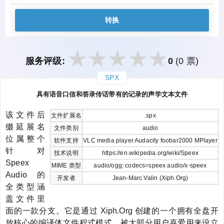
转换
服务评级:
0
(0 票)
SPX
закрыть
具有语音口信和答录传话带有的记录的声学文本文件
该文件后
文件扩展名
.spx
缀延展名
文件类别
audio
位属整个
软件支持
VLC media player Audacity foobar2000 MPlayer
针对
技术说明
https://en.wikipedia.org/wiki/Speex
Speex
MIME 类型
audio/ogg; codecs=speex audio/x-speex
Audio 的
开发者
Jean-Marc Valin (Xiph.Org)
全类型涵
盖文件里
面的一款分支。它是通过 Xiph.Org 创建的一个拥有全盘开
放核心的编译体文件程式模式。被大部分用户喜爱用来设立