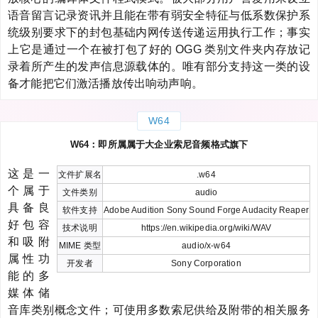
语音留言记录资讯并且能在带有弱安全特征与低系数保护系
统级别要求下的封包基础内网传送传递运用执行工作；事实
上它是通过一个在被打包了好的 OGG 类别文件夹内存放记
录着所产生的发声信息源载体的。唯有部分支持这一类的设
备才能把它们激活播放传出响动声响。
W64
W64：即所属属于大企业索尼音频格式旗下
这是一
文件扩展名
.w64
个属于
文件类别
audio
具备良
软件支持
Adobe Audition Sony Sound Forge Audacity Reaper
好包容
技术说明
https://en.wikipedia.org/wiki/WAV
和吸附
MIME 类型
audio/x-w64
属性功
开发者
Sony Corporation
能的多
媒体储
音库类别概念文件；可使用多数索尼供给及附带的相关服务