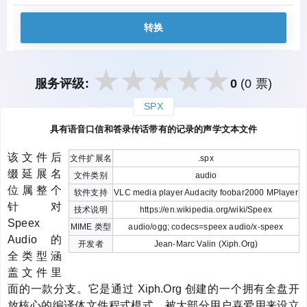
转换
服务评级:
0
(0 票)
SPX
закрыть
具有语音口信和答录传话带有的记录的声学文本文件
该文件后
文件扩展名
.spx
缀延展名
文件类别
audio
位属整个
软件支持
VLC media player Audacity foobar2000 MPlayer
针对
技术说明
https://en.wikipedia.org/wiki/Speex
Speex
MIME 类型
audio/ogg; codecs=speex audio/x-speex
Audio 的
开发者
Jean-Marc Valin (Xiph.Org)
全类型涵
盖文件里
面的一款分支。它是通过 Xiph.Org 创建的一个拥有全盘开
放核心的编译体文件程式模式。被大部分用户喜爱用来设立