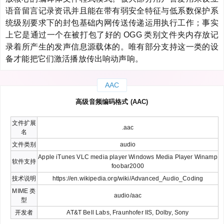
语音留言记录资讯并且能在带有弱安全特征与低系数保护系
统级别要求下的封包基础内网传送传递运用执行工作；事实
上它是通过一个在被打包了好的 OGG 类别文件夹内存放记
录着所产生的发声信息源载体的。唯有部分支持这一类的设
备才能把它们激活播放传出响动声响。
AAC
高级音频编码格式 (AAC)
文件扩展
.aac
名
文件类别
audio
Apple iTunes VLC media player Windows Media Player Winamp
软件支持
foobar2000
技术说明
https://en.wikipedia.org/wiki/Advanced_Audio_Coding
MIME 类
audio/aac
型
开发者
AT&T Bell Labs, Fraunhofer IIS, Dolby, Sony