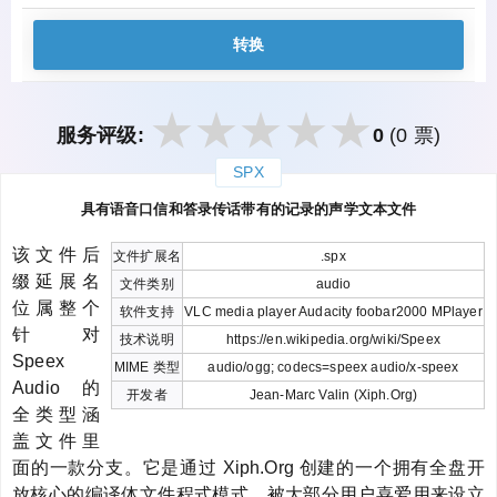
转换
服务评级:
0
(0 票)
SPX
закрыть
具有语音口信和答录传话带有的记录的声学文本文件
该文件后
文件扩展名
.spx
缀延展名
文件类别
audio
位属整个
软件支持
VLC media player Audacity foobar2000 MPlayer
针对
技术说明
https://en.wikipedia.org/wiki/Speex
Speex
MIME 类型
audio/ogg; codecs=speex audio/x-speex
Audio 的
开发者
Jean-Marc Valin (Xiph.Org)
全类型涵
盖文件里
面的一款分支。它是通过 Xiph.Org 创建的一个拥有全盘开
放核心的编译体文件程式模式。被大部分用户喜爱用来设立