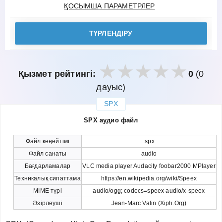
ҚОСЫМША ПАРАМЕТРЛЕР
ТҮРЛЕНДІРУ
Қызмет рейтингі:
0
(0
дауыс)
SPX
закрыть
SPX аудио файл
Файл кеңейтімі
.spx
Файл санаты
audio
Бағдарламалар
VLC media player Audacity foobar2000 MPlayer
Техникалық сипаттама
https://en.wikipedia.org/wiki/Speex
MIME түрі
audio/ogg; codecs=speex audio/x-speex
Әзірлеуші
Jean-Marc Valin (Xiph.Org)