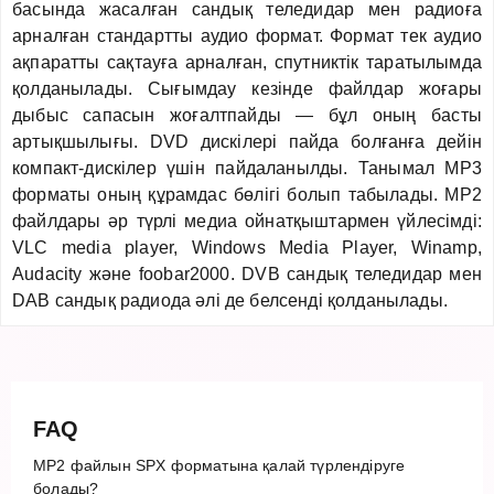
басында жасалған сандық теледидар мен радиоға
арналған стандартты аудио формат. Формат тек аудио
ақпаратты сақтауға арналған, спутниктік таратылымда
қолданылады. Сығымдау кезінде файлдар жоғары
дыбыс сапасын жоғалтпайды — бұл оның басты
артықшылығы. DVD дискілері пайда болғанға дейін
компакт-дискілер үшін пайдаланылды. Танымал MP3
форматы оның құрамдас бөлігі болып табылады. MP2
файлдары әр түрлі медиа ойнатқыштармен үйлесімді:
VLC media player, Windows Media Player, Winamp,
Audacity және foobar2000. DVB сандық теледидар мен
DAB сандық радиода әлі де белсенді қолданылады.
FAQ
MP2 файлын SPX форматына қалай түрлендіруге
болады?