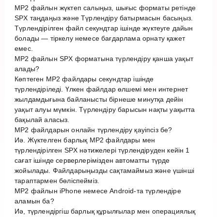
MP2 файлын жүктеп салыңыз, шығыс форматы ретінде
SPX таңдаңыз және Түрлендіру батырмасын басыңыз.
Түрлендірілген файл секундтар ішінде жүктеуге дайын
болады — тіркелу немесе бағдарлама орнату қажет
емес.
MP2 файлын SPX форматына түрлендіру қанша уақыт
алады?
Көптеген MP2 файлдары секундтар ішінде
түрлендіріледі. Үлкен файлдар өлшемі мен интернет
жылдамдығына байланысты бірнеше минутқа дейін
уақыт алуы мүмкін. Түрлендіру барысын нақты уақытта
бақылай аласыз.
MP2 файлдарын онлайн түрлендіру қауіпсіз бе?
Иә. Жүктелген барлық MP2 файлдары мен
түрлендірілген SPX нәтижелері түрлендіруден кейін 1
сағат ішінде серверлерімізден автоматты түрде
жойылады. Файлдарыңызды сақтамаймыз және үшінші
тараптармен бөліспейміз.
MP2 файлын iPhone немесе Android-та түрлендіре
аламын ба?
Иә, түрлендіргіш барлық құрылғылар мен операциялық