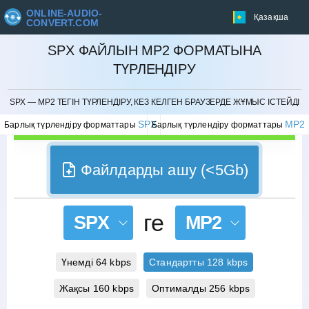
ONLINE-AUDIO-
Қазақша
CONVERT.COM
SPX ФАЙЛЫН MP2 ФОРМАТЫНА
ТҮРЛЕНДІРУ
БОЛДЫРМАУ
SPX — MP2 ТЕГІН ТҮРЛЕНДІРУ, КЕЗ КЕЛГЕН БРАУЗЕРДЕ ЖҰМЫС ІСТЕЙДІ
SPX
MP2
Барлық түрлендіру форматтары
Барлық түрлендіру форматтары
Файлдарды ашу (<5Gb)
ге
SPX
MP2
Үнемді 64 kbps
Стандартты 128 kbps
Жақсы 160 kbps
Оптималды 256 kbps