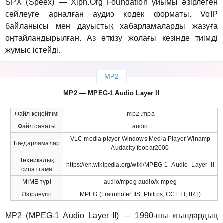
SPX (Speex) — Xiph.Org Foundation ұйымы әзірлеген
сөйлеуге арналған аудио кодек форматы. VoIP
байланысы мен дауыстық хабарламаларды жазуға
оңтайландырылған. Аз өткізу жолағы кезінде тиімді
жұмыс істейді.
MP2
MP2 — MPEG-1 Audio Layer II
Файл кеңейтімі
.mp2 .mpa
Файл санаты
audio
VLC media player Windows Media Player Winamp
Бағдарламалар
Audacity foobar2000
Техникалық
https://en.wikipedia.org/wiki/MPEG-1_Audio_Layer_II
сипаттама
MIME түрі
audio/mpeg audio/x-mpeg
Әзірлеуші
MPEG (Fraunhofer IIS, Philips, CCETT, IRT)
MP2 (MPEG-1 Audio Layer II) — 1990-шы жылдардың