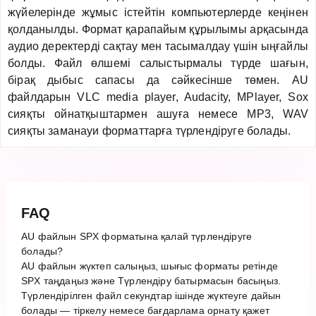
жүйелерінде жұмыс істейтін компьютерлерде кеңінен
қолданылды. Формат қарапайым құрылымы арқасында
аудио деректерді сақтау мен тасымалдау үшін ыңғайлы
болды. Файл өлшемі салыстырмалы түрде шағын,
бірақ дыбыс сапасы да сәйкесінше төмен. AU
файлдарын VLC media player, Audacity, MPlayer, Sox
сияқты ойнатқыштармен ашуға немесе MP3, WAV
сияқты заманауи форматтарға түрлендіруге болады.
FAQ
AU файлын SPX форматына қалай түрлендіруге
болады?
AU файлын жүктеп салыңыз, шығыс форматы ретінде
SPX таңдаңыз және Түрлендіру батырмасын басыңыз.
Түрлендірілген файл секундтар ішінде жүктеуге дайын
болады — тіркелу немесе бағдарлама орнату қажет