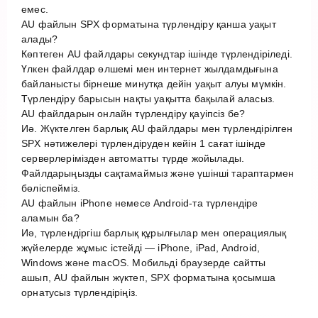
емес.
AU файлын SPX форматына түрлендіру қанша уақыт
алады?
Көптеген AU файлдары секундтар ішінде түрлендіріледі.
Үлкен файлдар өлшемі мен интернет жылдамдығына
байланысты бірнеше минутқа дейін уақыт алуы мүмкін.
Түрлендіру барысын нақты уақытта бақылай аласыз.
AU файлдарын онлайн түрлендіру қауіпсіз бе?
Иә. Жүктелген барлық AU файлдары мен түрлендірілген
SPX нәтижелері түрлендіруден кейін 1 сағат ішінде
серверлерімізден автоматты түрде жойылады.
Файлдарыңызды сақтамаймыз және үшінші тараптармен
бөліспейміз.
AU файлын iPhone немесе Android-та түрлендіре
аламын ба?
Иә, түрлендіргіш барлық құрылғылар мен операциялық
жүйелерде жұмыс істейді — iPhone, iPad, Android,
Windows және macOS. Мобильді браузерде сайтты
ашып, AU файлын жүктеп, SPX форматына қосымша
орнатусыз түрлендіріңіз.