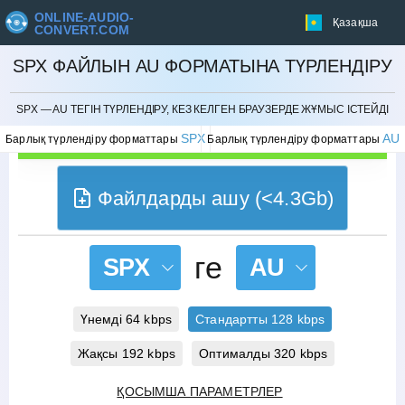
ONLINE-AUDIO-
Қазақша
CONVERT.COM
SPX ФАЙЛЫН AU ФОРМАТЫНА ТҮРЛЕНДІРУ
БОЛДЫРМАУ
SPX — AU ТЕГІН ТҮРЛЕНДІРУ, КЕЗ КЕЛГЕН БРАУЗЕРДЕ ЖҰМЫС ІСТЕЙДІ
SPX
AU
Барлық түрлендіру форматтары
Барлық түрлендіру форматтары
Файлдарды ашу (<4.3Gb)
ге
SPX
AU
Үнемді 64 kbps
Стандартты 128 kbps
Жақсы 192 kbps
Оптималды 320 kbps
ҚОСЫМША ПАРАМЕТРЛЕР