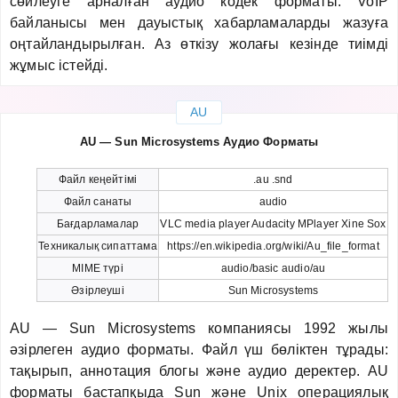
сөйлеуге арналған аудио кодек форматы. VoIP
байланысы мен дауыстық хабарламаларды жазуға
оңтайландырылған. Аз өткізу жолағы кезінде тиімді
жұмыс істейді.
AU
AU — Sun Microsystems Аудио Форматы
Файл кеңейтімі
.au .snd
Файл санаты
audio
Бағдарламалар
VLC media player Audacity MPlayer Xine Sox
Техникалық сипаттама
https://en.wikipedia.org/wiki/Au_file_format
MIME түрі
audio/basic audio/au
Әзірлеуші
Sun Microsystems
AU — Sun Microsystems компаниясы 1992 жылы
әзірлеген аудио форматы. Файл үш бөліктен тұрады:
тақырып, аннотация блогы және аудио деректер. AU
форматы бастапқыда Sun және Unix операциялық