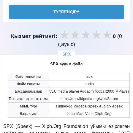
ТҮРЛЕНДІРУ
Қызмет рейтингі:
0
(0
дауыс)
SPX
закрыть
SPX аудио файл
Файл кеңейтімі
.spx
Файл санаты
audio
Бағдарламалар
VLC media player Audacity foobar2000 MPlayer
Техникалық сипаттама
https://en.wikipedia.org/wiki/Speex
MIME түрі
audio/ogg; codecs=speex audio/x-speex
Әзірлеуші
Jean-Marc Valin (Xiph.Org)
SPX (Speex) — Xiph.Org Foundation ұйымы әзірлеген