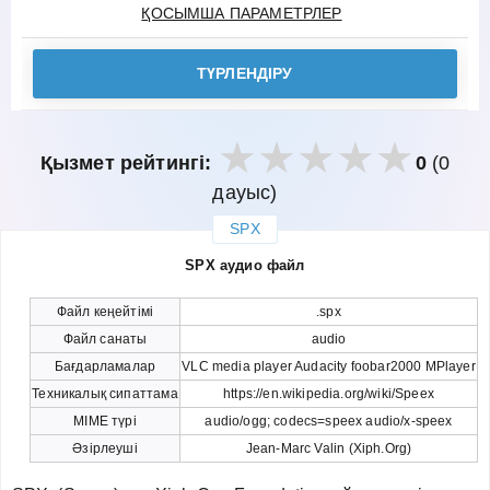
ҚОСЫМША ПАРАМЕТРЛЕР
ТҮРЛЕНДІРУ
Қызмет рейтингі:
0
(0
дауыс)
SPX
закрыть
SPX аудио файл
Файл кеңейтімі
.spx
Файл санаты
audio
Бағдарламалар
VLC media player Audacity foobar2000 MPlayer
Техникалық сипаттама
https://en.wikipedia.org/wiki/Speex
MIME түрі
audio/ogg; codecs=speex audio/x-speex
Әзірлеуші
Jean-Marc Valin (Xiph.Org)