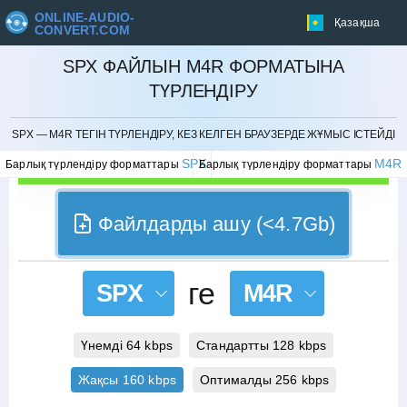
ONLINE-AUDIO-
Қазақша
CONVERT.COM
SPX ФАЙЛЫН M4R ФОРМАТЫНА
ТҮРЛЕНДІРУ
БОЛДЫРМАУ
SPX — M4R ТЕГІН ТҮРЛЕНДІРУ, КЕЗ КЕЛГЕН БРАУЗЕРДЕ ЖҰМЫС ІСТЕЙДІ
SPX
M4R
Барлық түрлендіру форматтары
Барлық түрлендіру форматтары
Файлдарды ашу (<4.7Gb)
ге
SPX
M4R
Үнемді 64 kbps
Стандартты 128 kbps
Жақсы 160 kbps
Оптималды 256 kbps