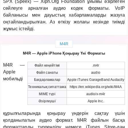
SPX (Speex) — Xiph.Org Foundation ұйымы әзірлеген
сөйлеуге арналған аудио кодек форматы. VoIP
байланысы мен дауыстық хабарламаларды жазуға
оңтайландырылған. Аз өткізу жолағы кезінде тиімді
жұмыс істейді.
M4R
M4R — Apple iPhone Қоңырау Үні Форматы
M4R —
Файл кеңейтімі
.m4r
Apple
Файл санаты
audio
мобильді
Бағдарламалар
Apple iTunes GarageBand Audacity
Техникалық сипаттама
https://en.wikipedia.org/wiki/M4A
MIME түрі
audio/x-m4r
Әзірлеуші
Apple Inc.
құрылғыларында қоңырау үндерін сақтау үшін
қолданылатын аудио формат. M4R файлын басқа
форматтарды түрлендіру немесе iTunes Store-дан