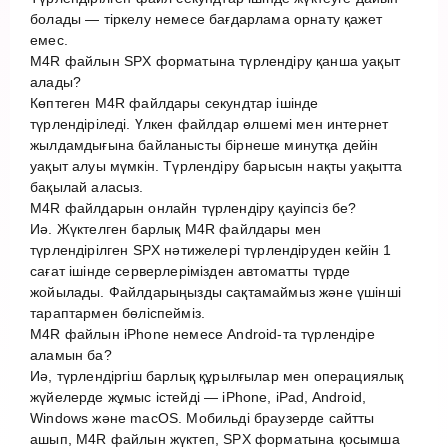
болады — тіркелу немесе бағдарлама орнату қажет
емес.
M4R файлын SPX форматына түрлендіру қанша уақыт
алады?
Көптеген M4R файлдары секундтар ішінде
түрлендіріледі. Үлкен файлдар өлшемі мен интернет
жылдамдығына байланысты бірнеше минутқа дейін
уақыт алуы мүмкін. Түрлендіру барысын нақты уақытта
бақылай аласыз.
M4R файлдарын онлайн түрлендіру қауіпсіз бе?
Иә. Жүктелген барлық M4R файлдары мен
түрлендірілген SPX нәтижелері түрлендіруден кейін 1
сағат ішінде серверлерімізден автоматты түрде
жойылады. Файлдарыңызды сақтамаймыз және үшінші
тараптармен бөліспейміз.
M4R файлын iPhone немесе Android-та түрлендіре
аламын ба?
Иә, түрлендіргіш барлық құрылғылар мен операциялық
жүйелерде жұмыс істейді — iPhone, iPad, Android,
Windows және macOS. Мобильді браузерде сайтты
ашып, M4R файлын жүктеп, SPX форматына қосымша