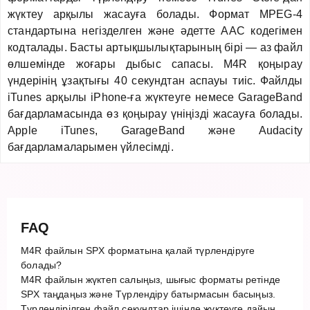
жүктеу арқылы жасауға болады. Формат MPEG-4
стандартына негізделген және әдетте AAC кодегімен
кодталады. Басты артықшылықтарының бірі — аз файл
өлшемінде жоғары дыбыс сапасы. M4R қоңырау
үндерінің ұзақтығы 40 секундтан аспауы тиіс. Файлды
iTunes арқылы iPhone-ға жүктеуге немесе GarageBand
бағдарламасында өз қоңырау үніңізді жасауға болады.
Apple iTunes, GarageBand және Audacity
бағдарламаларымен үйлесімді.
FAQ
M4R файлын SPX форматына қалай түрлендіруге
болады?
M4R файлын жүктеп салыңыз, шығыс форматы ретінде
SPX таңдаңыз және Түрлендіру батырмасын басыңыз.
Түрлендірілген файл секундтар ішінде жүктеуге дайын