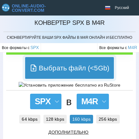
ONLINE-AUDIO-
Русский
CONVERT.COM
КОНВЕРТЕР SPX В M4R
ОТМЕНИТЬ
СКОНВЕРТИРУЙТЕ ВАШИ SPX ФАЙЛЫ В M4R ОНЛАЙН И БЕСПЛАТНО
SPX
M4R
Все форматы с
Все форматы с
Выбрать файл (<5Gb)
в
SPX
M4R
64 kbps
128 kbps
160 kbps
256 kbps
ДОПОЛНИТЕЛЬНО