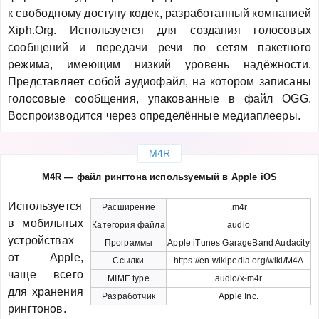
к свободному доступу кодек, разработанный компанией
Xiph.Org. Используется для создания голосовых
сообщений и передачи речи по сетям пакетного
режима, имеющим низкий уровень надёжности.
Представляет собой аудиофайл, на котором записаны
голосовые сообщения, упакованные в файл OGG.
Воспроизводится через определённые медиаплееры.
M4R
M4R — файл рингтона используемый в Apple iOS
Используется
Расширение
.m4r
в мобильных
Категория файла
audio
устройствах
Программы
Apple iTunes GarageBand Audacity
от Apple,
Ссылки
https://en.wikipedia.org/wiki/M4A
чаще всего
MIME type
audio/x-m4r
для хранения
Разработчик
Apple Inc.
рингтонов.