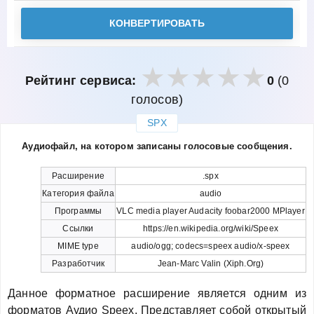
КОНВЕРТИРОВАТЬ
Рейтинг сервиса:
0
(0
голосов)
SPX
закрыть
Аудиофайл, на котором записаны голосовые сообщения.
Расширение
.spx
Категория файла
audio
Программы
VLC media player Audacity foobar2000 MPlayer
Ссылки
https://en.wikipedia.org/wiki/Speex
MIME type
audio/ogg; codecs=speex audio/x-speex
Разработчик
Jean-Marc Valin (Xiph.Org)
Данное форматное расширение является одним из
форматов Аудио Speex. Представляет собой открытый