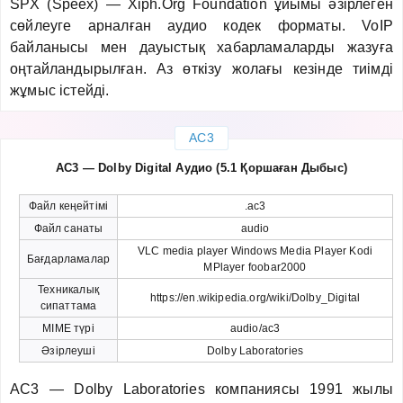
SPX (Speex) — Xiph.Org Foundation ұйымы әзірлеген
сөйлеуге арналған аудио кодек форматы. VoIP
байланысы мен дауыстық хабарламаларды жазуға
оңтайландырылған. Аз өткізу жолағы кезінде тиімді
жұмыс істейді.
AC3
AC3 — Dolby Digital Аудио (5.1 Қоршаған Дыбыс)
Файл кеңейтімі
.ac3
Файл санаты
audio
VLC media player Windows Media Player Kodi
Бағдарламалар
MPlayer foobar2000
Техникалық
https://en.wikipedia.org/wiki/Dolby_Digital
сипаттама
MIME түрі
audio/ac3
Әзірлеуші
Dolby Laboratories
AC3 — Dolby Laboratories компаниясы 1991 жылы