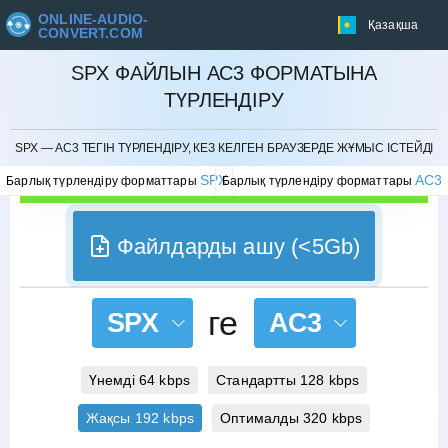
ONLINE-AUDIO-
Қазақша
CONVERT.COM
SPX ФАЙЛЫН AC3 ФОРМАТЫНА
ТҮРЛЕНДІРУ
БОЛДЫРМАУ
SPX — AC3 ТЕГІН ТҮРЛЕНДІРУ, КЕЗ КЕЛГЕН БРАУЗЕРДЕ ЖҰМЫС ІСТЕЙДІ
SPX
AC3
Барлық түрлендіру форматтары
Барлық түрлендіру форматтары
Файлдарды ашу (<5Gb)
ге
SPX
AC3
Үнемді 64 kbps
Стандартты 128 kbps
Жақсы 192 kbps
Оптималды 320 kbps