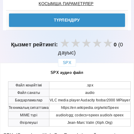
ҚОСЫМША ПАРАМЕТРЛЕР
ТҮРЛЕНДІРУ
Қызмет рейтингі:
0
(0
дауыс)
SPX
закрыть
SPX аудио файл
Файл кеңейтімі
.spx
Файл санаты
audio
Бағдарламалар
VLC media player Audacity foobar2000 MPlayer
Техникалық сипаттама
https://en.wikipedia.org/wiki/Speex
MIME түрі
audio/ogg; codecs=speex audio/x-speex
Әзірлеуші
Jean-Marc Valin (Xiph.Org)