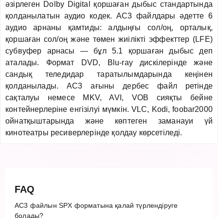
әзірлеген Dolby Digital қоршаған дыбыс стандартында
қолданылатын аудио кодек. AC3 файлдары әдетте 6
аудио арнаны қамтиды: алдыңғы сол/оң, орталық,
қоршаған сол/оң және төмен жиілікті эффекттер (LFE)
субвуфер арнасы — бұл 5.1 қоршаған дыбыс деп
аталады. Формат DVD, Blu-ray дискілерінде және
сандық теледидар таратылымдарында кеңінен
қолданылады. AC3 ағыны дербес файл ретінде
сақталуы немесе MKV, AVI, VOB сияқты бейне
контейнерлеріне енгізілуі мүмкін. VLC, Kodi, foobar2000
ойнатқыштарында және көптеген заманауи үй
кинотеатры ресиверлерінде қолдау көрсетіледі.
FAQ
AC3 файлын SPX форматына қалай түрлендіруге
болады?