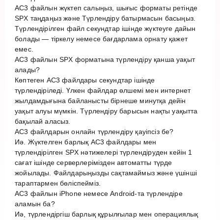
AC3 файлын жүктеп салыңыз, шығыс форматы ретінде
SPX таңдаңыз және Түрлендіру батырмасын басыңыз.
Түрлендірілген файл секундтар ішінде жүктеуге дайын
болады — тіркелу немесе бағдарлама орнату қажет
емес.
AC3 файлын SPX форматына түрлендіру қанша уақыт
алады?
Көптеген AC3 файлдары секундтар ішінде
түрлендіріледі. Үлкен файлдар өлшемі мен интернет
жылдамдығына байланысты бірнеше минутқа дейін
уақыт алуы мүмкін. Түрлендіру барысын нақты уақытта
бақылай аласыз.
AC3 файлдарын онлайн түрлендіру қауіпсіз бе?
Иә. Жүктелген барлық AC3 файлдары мен
түрлендірілген SPX нәтижелері түрлендіруден кейін 1
сағат ішінде серверлерімізден автоматты түрде
жойылады. Файлдарыңызды сақтамаймыз және үшінші
тараптармен бөліспейміз.
AC3 файлын iPhone немесе Android-та түрлендіре
аламын ба?
Иә, түрлендіргіш барлық құрылғылар мен операциялық