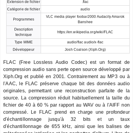
Extension de fichier
.flac
Catégorie de fichier
audio
VLC media player foobar2000 Audacity Amarok
Programmes
Banshee
Description
https://en.wikipedia.org/wiki/FLAC
technique
Type MIME
audio/flac audio/x-flac
Développeur
Josh Coalson (Xiph.Org)
FLAC (Free Lossless Audio Codec) est un format de
compression audio sans perte open source développé par
Xiph.Org et publié en 2001. Contrairement au MP3 ou à
l'AAC, le FLAC préserve chaque bit des données audio
originales, permettant une reconstruction parfaite de la
source. La compression réduit habituellement la taille du
fichier de 40 à 60 % par rapport au WAV ou à l'AIFF non
compressé. Le FLAC prend en charge une profondeur
d'échantillonnage jusqu'à 32 bits et un taux
d'échantillonnage de 655 kHz, ainsi que les balises de