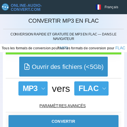
ONLINE-AUDIO-
Français
CONVERT.COM
CONVERTIR MP3 EN FLAC
ANNULER
CONVERSION RAPIDE ET GRATUITE DE MP3 EN FLAC — DANS LE
NAVIGATEUR
MP3
FLAC
Tous les formats de conversion pour
Tous les formats de conversion pour
Ouvrir des fichiers (<5Gb)
vers
MP3
FLAC
PARAMÈTRES AVANCÉS
CONVERTIR