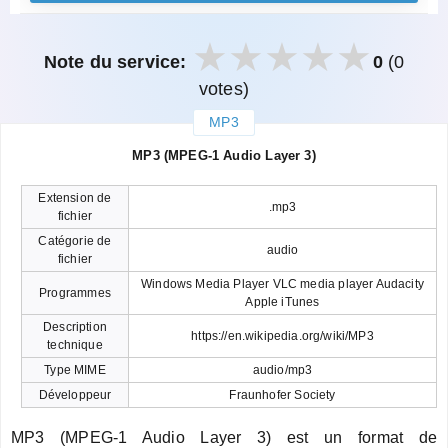
Note du service:
0
(0
votes)
MP3
закрыть
MP3 (MPEG-1 Audio Layer 3)
Extension de
.mp3
fichier
Catégorie de
audio
fichier
Windows Media Player VLC media player Audacity
Programmes
Apple iTunes
Description
https://en.wikipedia.org/wiki/MP3
technique
Type MIME
audio/mp3
Développeur
Fraunhofer Society
MP3 (MPEG-1 Audio Layer 3) est un format de