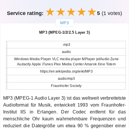
Service rating:
5
(1 votes)
MP3
закрыть
MP3 (MPEG-1/2/2.5 Layer 3)
.mp3
audio
Windows Media Player VLC media player MPlayer jetAudio Zune
Audacity Apple iTunes Plex Media Center Amarok Xine Totem
https://en.wikipedia.org/wiki/MP3
audio/mp3
Fraunhofer Society
MP3 (MPEG-1 Audio Layer 3) ist das weltweit verbreitetste
Audioformat für Musik, entwickelt 1993 vom Fraunhofer-
Institut IIS in Erlangen. Der Codec entfernt für das
menschliche Ohr kaum wahrnehmbare Frequenzen und
reduziert die Dateigröße um etwa 90 % gegenüber einer