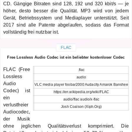
CD. Gängige Bitraten sind 128, 192 und 320 kbit/s — je
höher, desto besser die Qualität. MP3 wird von jedem
Gerät, Betriebssystem und Mediaplayer unterstützt. Seit
2017 sind alle Patente abgelaufen, sodass das Format
vollständig frei nutzbar ist.
FLAC
Free Lossless Audio Codec ist ein beliebter kostenloser Codec
FLAC (Free
.flac
Lossless
audio
Audio
VLC media player foobar2000 Audacity Amarok Banshee
Codec) ist
https://en.wikipedia.org/wiki/FLAC
ein
audio/flac audio/x-flac
verlustfreier
Josh Coalson (Xiph.Org)
Audiocodec,
der Musik
ohne jeglichen Qualitätsverlust komprimiert. Die