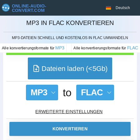
ONLINE-AUDIO-
Deutsch
CONVERT.COM
MP3 IN FLAC KONVERTIEREN
STORNIEREN
MP3-DATEIEN SCHNELL UND KOSTENLOS IN FLAC UMWANDELN
MP3
FLAC
Alle konvertierungsformate für
Alle konvertierungsformate für
Dateien laden (<5Gb)
to
MP3
FLAC
ERWEITERTE EINSTELLUNGEN
KONVERTIEREN