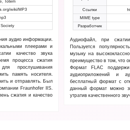
e, Totem
ia.org/wiki/MP3
Ссылки
h
mp3
MIME type
 Society
Разработчик
ния аудио информации.
Аудиофайл, при сжатии
ыкальными плеерами и
Пользуется популярнос
атии качество звука
музыку на высококлассно
ремя процесса сжатия
преимущество в том, что о
 для прослушивания
Формат FLAC поддержив
мить память носителя.
аудиоприложений и ау
ить и отправлять. Был
бесплатный формат с от
мпании Fraunhofer IIS.
данный формат можно зн
пень сжатия и качество
утратив качественного зв