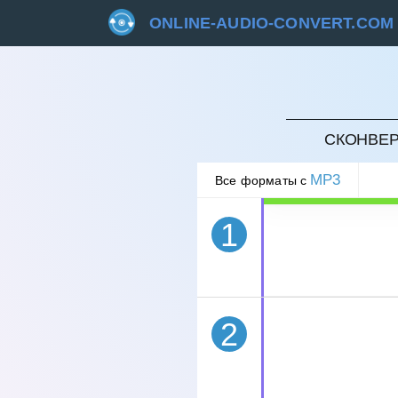
ONLINE-AUDIO-CONVERT.COM
ОТМЕ
СКОНВЕР
MP3
Все форматы с
1
2