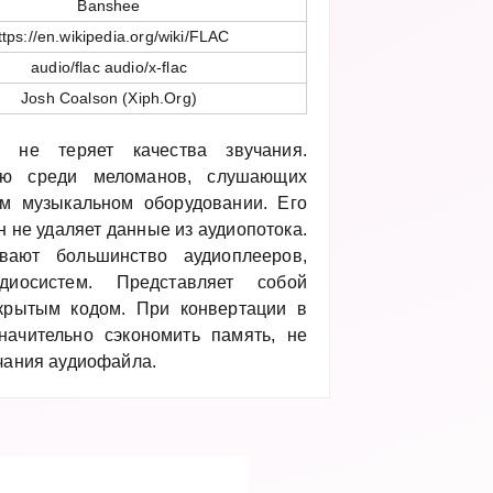
Banshee
ttps://en.wikipedia.org/wiki/FLAC
audio/flac audio/x-flac
Josh Coalson (Xiph.Org)
 не теряет качества звучания.
тью среди меломанов, слушающих
м музыкальном оборудовании. Его
н не удаляет данные из аудиопотока.
ают большинство аудиоплееров,
диосистем. Представляет собой
крытым кодом. При конвертации в
ачительно сэкономить память, не
учания аудиофайла.