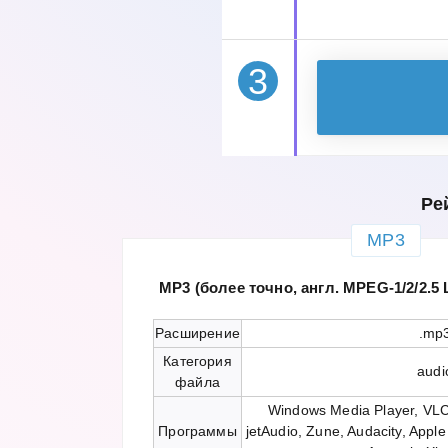
3
Ре
MP3
MP3 (более точно, англ. MPEG-1/2/2.5 
Расширение
.mp
Категория
audi
файла
Windows Media Player, VLC
Программы
jetAudio, Zune, Audacity, Appl