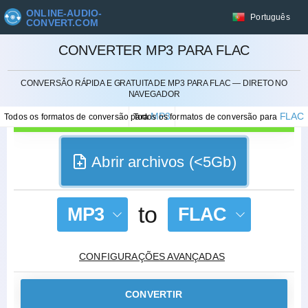
ONLINE-AUDIO-
Português
CONVERT.COM
CONVERTER MP3 PARA FLAC
CANCELAR
CONVERSÃO RÁPIDA E GRATUITA DE MP3 PARA FLAC — DIRETO NO
NAVEGADOR
MP3
FLAC
Todos os formatos de conversão para
Todos os formatos de conversão para
Abrir archivos (<5Gb)
to
MP3
FLAC
CONFIGURAÇÕES AVANÇADAS
CONVERTIR