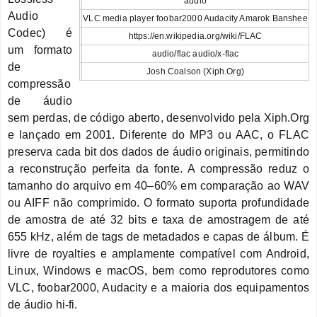
audio
Audio
VLC media player foobar2000 Audacity Amarok Banshee
Codec) é
https://en.wikipedia.org/wiki/FLAC
um formato
audio/flac audio/x-flac
de
Josh Coalson (Xiph.Org)
compressão
de áudio
sem perdas, de código aberto, desenvolvido pela Xiph.Org
e lançado em 2001. Diferente do MP3 ou AAC, o FLAC
preserva cada bit dos dados de áudio originais, permitindo
a reconstrução perfeita da fonte. A compressão reduz o
tamanho do arquivo em 40–60% em comparação ao WAV
ou AIFF não comprimido. O formato suporta profundidade
de amostra de até 32 bits e taxa de amostragem de até
655 kHz, além de tags de metadados e capas de álbum. É
livre de royalties e amplamente compatível com Android,
Linux, Windows e macOS, bem como reprodutores como
VLC, foobar2000, Audacity e a maioria dos equipamentos
de áudio hi-fi.