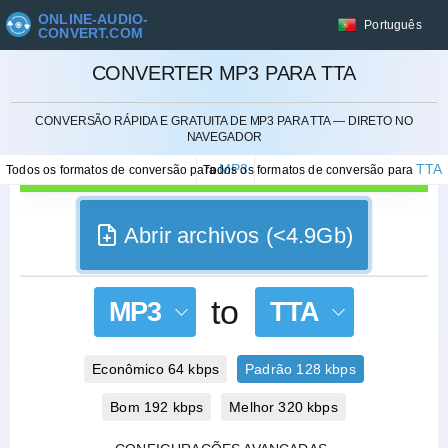
ONLINE-AUDIO-
Português
CONVERT.COM
CONVERTER MP3 PARA TTA
CANCELAR
CONVERSÃO RÁPIDA E GRATUITA DE MP3 PARA TTA — DIRETO NO
NAVEGADOR
MP3
TTA
Todos os formatos de conversão para
Todos os formatos de conversão para
Abrir archivos (<4.9Gb)
to
MP3
TTA
Econômico 64 kbps
Padrão 128 kbps
Bom 192 kbps
Melhor 320 kbps