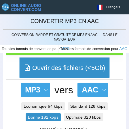
ONLINE-AUDIO-
Français
CONVERT.COM
CONVERTIR MP3 EN AAC
ANNULER
CONVERSION RAPIDE ET GRATUITE DE MP3 EN AAC — DANS LE
NAVIGATEUR
MP3
AAC
Tous les formats de conversion pour
Tous les formats de conversion pour
Ouvrir des fichiers (<5Gb)
vers
MP3
AAC
Économique 64 kbps
Standard 128 kbps
Bonne 192 kbps
Optimale 320 kbps