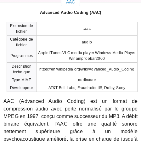
AAC
Advanced Audio Coding (AAC)
Extension de
.aac
fichier
Catégorie de
audio
fichier
Apple iTunes VLC media player Windows Media Player
Programmes
Winamp foobar2000
Description
https://en.wikipedia.org/wiki/Advanced_Audio_Coding
technique
Type MIME
audio/aac
Développeur
AT&T Bell Labs, Fraunhofer IIS, Dolby, Sony
AAC (Advanced Audio Coding) est un format de
compression audio avec perte normalisé par le groupe
MPEG en 1997, conçu comme successeur du MP3. A débit
binaire équivalent, l'AAC offre une qualité sonore
nettement supérieure grâce à un modèle
psychoacoustique amélioré, la prise en charge de jusqu'à