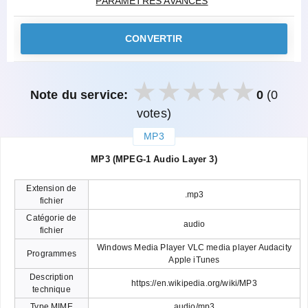
PARAMÈTRES AVANCÉS
CONVERTIR
Note du service:
0
(0
votes)
MP3
закрыть
MP3 (MPEG-1 Audio Layer 3)
Extension de
.mp3
fichier
Catégorie de
audio
fichier
Windows Media Player VLC media player Audacity
Programmes
Apple iTunes
Description
https://en.wikipedia.org/wiki/MP3
technique
Type MIME
audio/mp3