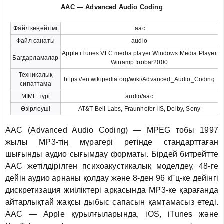
AAC — Advanced Audio Coding
Файл кеңейтімі
.aac
Файл санаты
audio
Apple iTunes VLC media player Windows Media Player
Бағдарламалар
Winamp foobar2000
Техникалық
https://en.wikipedia.org/wiki/Advanced_Audio_Coding
сипаттама
MIME түрі
audio/aac
Әзірлеуші
AT&T Bell Labs, Fraunhofer IIS, Dolby, Sony
AAC (Advanced Audio Coding) — MPEG тобы 1997
жылы MP3-тің мұрагері ретінде стандарттаған
шығынды аудио сығымдау форматы. Бірдей битрейтте
AAC жетілдірілген психоакустикалық моделдеу, 48-ге
дейін аудио арнаны қолдау және 8-ден 96 кГц-ке дейінгі
дискретизация жиіліктері арқасында MP3-ке қарағанда
айтарлықтай жақсы дыбыс сапасын қамтамасыз етеді.
AAC — Apple құрылғыларында, iOS, iTunes және