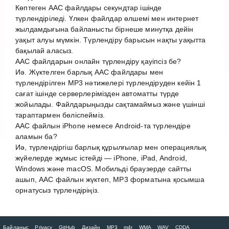
Көптеген AAC файлдары секундтар ішінде
түрлендіріледі. Үлкен файлдар өлшемі мен интернет
жылдамдығына байланысты бірнеше минутқа дейін
уақыт алуы мүмкін. Түрлендіру барысын нақты уақытта
бақылай аласыз.
AAC файлдарын онлайн түрлендіру қауіпсіз бе?
Иә. Жүктелген барлық AAC файлдары мен
түрлендірілген MP3 нәтижелері түрлендіруден кейін 1
сағат ішінде серверлерімізден автоматты түрде
жойылады. Файлдарыңызды сақтамаймыз және үшінші
тараптармен бөліспейміз.
AAC файлын iPhone немесе Android-та түрлендіре
аламын ба?
Иә, түрлендіргіш барлық құрылғылар мен операциялық
жүйелерде жұмыс істейді — iPhone, iPad, Android,
Windows және macOS. Мобильді браузерде сайтты
ашып, AAC файлын жүктеп, MP3 форматына қосымша
орнатусыз түрлендіріңіз.
Байланыс
Privacy
GitHub
Дизайн
MP3
m4r
WMA
WAV
CDDA