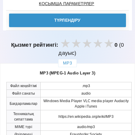
ҚОСЫМША ПАРАМЕТРЛЕР
ТҮРЛЕНДІРУ
Қызмет рейтингі:
0
(0
дауыс)
MP3
закрыть
MP3 (MPEG-1 Audio Layer 3)
Файл кеңейтімі
.mp3
Файл санаты
audio
Windows Media Player VLC media player Audacity
Бағдарламалар
Apple iTunes
Техникалық
https://en.wikipedia.org/wiki/MP3
сипаттама
MIME түрі
audio/mp3
Әзірлеуші
Fraunhofer Society