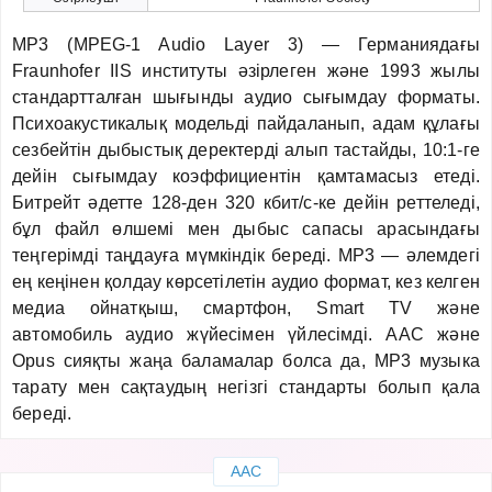
MP3 (MPEG-1 Audio Layer 3) — Германиядағы
Fraunhofer IIS институты әзірлеген және 1993 жылы
стандартталған шығынды аудио сығымдау форматы.
Психоакустикалық модельді пайдаланып, адам құлағы
сезбейтін дыбыстық деректерді алып тастайды, 10:1-ге
дейін сығымдау коэффициентін қамтамасыз етеді.
Битрейт әдетте 128-ден 320 кбит/с-ке дейін реттеледі,
бұл файл өлшемі мен дыбыс сапасы арасындағы
теңгерімді таңдауға мүмкіндік береді. MP3 — әлемдегі
ең кеңінен қолдау көрсетілетін аудио формат, кез келген
медиа ойнатқыш, смартфон, Smart TV және
автомобиль аудио жүйесімен үйлесімді. AAC және
Opus сияқты жаңа баламалар болса да, MP3 музыка
тарату мен сақтаудың негізгі стандарты болып қала
береді.
AAC