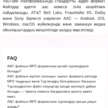
YouTube платформасында стандартты аудио формат.
Файлдар әдетте .aac немесе .m4a кеңейтімін
пайдаланады. AT&T Bell Labs, Fraunhofer IIS, Dolby
және Sony бірлесіп әзірлеген AAC — Android, iOS,
Windows, macOS жүйелерінде және заманауи медиа
ойнатқыштардың көпшілігінде қолдау көрсетіледі.
FAQ
AAC файлын MP3 форматына қалай түрлендіруге
болады?
AAC файлын жүктеп салыңыз, шығыс форматы ретінде
MP3 таңдаңыз және Түрлендіру батырмасын басыңыз.
Түрлендірілген файл секундтар ішінде жүктеуге дайын
болады — тіркелу немесе бағдарлама орнату қажет
емес.
AAC файлын MP3 форматына түрлендіру қанша уақыт
алады?