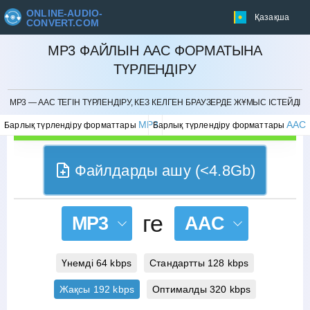
ONLINE-AUDIO-
Қазақша
CONVERT.COM
MP3 ФАЙЛЫН AAC ФОРМАТЫНА
ТҮРЛЕНДІРУ
БОЛДЫРМАУ
MP3 — AAC ТЕГІН ТҮРЛЕНДІРУ, КЕЗ КЕЛГЕН БРАУЗЕРДЕ ЖҰМЫС ІСТЕЙДІ
MP3
AAC
Барлық түрлендіру форматтары
Барлық түрлендіру форматтары
Файлдарды ашу (<4.8Gb)
ге
MP3
AAC
Үнемді 64 kbps
Стандартты 128 kbps
Жақсы 192 kbps
Оптималды 320 kbps