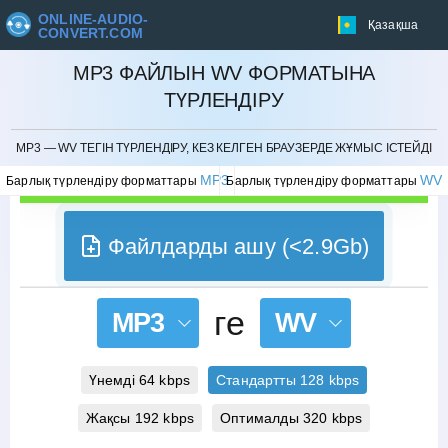
ONLINE-AUDIO-
Қазақша
CONVERT.COM
MP3 ФАЙЛЫН WV ФОРМАТЫНА
ТҮРЛЕНДІРУ
БОЛДЫРМАУ
MP3 — WV ТЕГІН ТҮРЛЕНДІРУ, КЕЗ КЕЛГЕН БРАУЗЕРДЕ ЖҰМЫС ІСТЕЙДІ
MP3
WV
Барлық түрлендіру форматтары
Барлық түрлендіру форматтары
Файлдарды ашу (<2.9Gb)
ге
MP3
WV
Үнемді 64 kbps
Стандартты 128 kbps
Жақсы 192 kbps
Оптималды 320 kbps