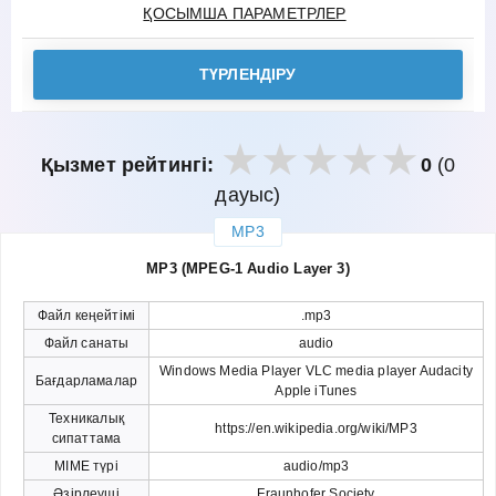
ҚОСЫМША ПАРАМЕТРЛЕР
ТҮРЛЕНДІРУ
Қызмет рейтингі:
0
(0
дауыс)
MP3
закрыть
MP3 (MPEG-1 Audio Layer 3)
Файл кеңейтімі
.mp3
Файл санаты
audio
Windows Media Player VLC media player Audacity
Бағдарламалар
Apple iTunes
Техникалық
https://en.wikipedia.org/wiki/MP3
сипаттама
MIME түрі
audio/mp3
Әзірлеуші
Fraunhofer Society