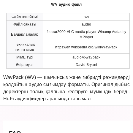
WV аудио файл
Файл кеңейтімі
.wv
Файл санаты
audio
foobar2000 VLC media player Winamp Audacity
Бағдарламалар
MPlayer
Техникалық
https://en.wikipedia.org/wiki/WavPack
сипаттама
MIME түрі
audio/x-wavpack
Әзірлеуші
David Bryant
WavPack (WV) — шығынсыз және гибридті режимдерді
қолдайтын аудио сығымдау форматы. Оригинал дыбыс
деректерін толық қалпына келтіруге мүмкіндік береді.
Hi-Fi аудиофилдер арасында танымал.