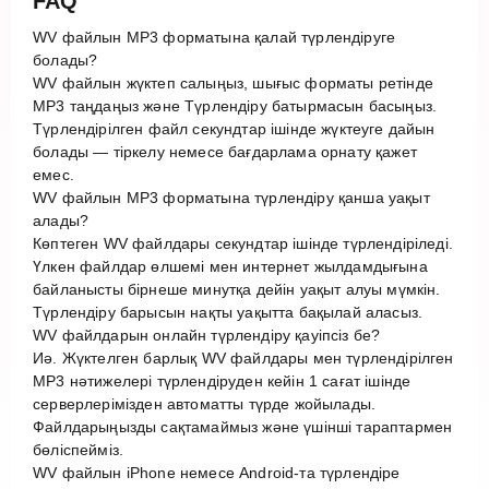
FAQ
WV файлын MP3 форматына қалай түрлендіруге
болады?
WV файлын жүктеп салыңыз, шығыс форматы ретінде
MP3 таңдаңыз және Түрлендіру батырмасын басыңыз.
Түрлендірілген файл секундтар ішінде жүктеуге дайын
болады — тіркелу немесе бағдарлама орнату қажет
емес.
WV файлын MP3 форматына түрлендіру қанша уақыт
алады?
Көптеген WV файлдары секундтар ішінде түрлендіріледі.
Үлкен файлдар өлшемі мен интернет жылдамдығына
байланысты бірнеше минутқа дейін уақыт алуы мүмкін.
Түрлендіру барысын нақты уақытта бақылай аласыз.
WV файлдарын онлайн түрлендіру қауіпсіз бе?
Иә. Жүктелген барлық WV файлдары мен түрлендірілген
MP3 нәтижелері түрлендіруден кейін 1 сағат ішінде
серверлерімізден автоматты түрде жойылады.
Файлдарыңызды сақтамаймыз және үшінші тараптармен
бөліспейміз.
WV файлын iPhone немесе Android-та түрлендіре