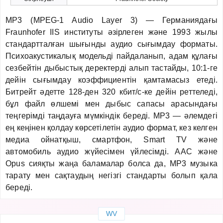
MP3 (MPEG-1 Audio Layer 3) — Германиядағы
Fraunhofer IIS институты әзірлеген және 1993 жылы
стандартталған шығынды аудио сығымдау форматы.
Психоакустикалық модельді пайдаланып, адам құлағы
сезбейтін дыбыстық деректерді алып тастайды, 10:1-ге
дейін сығымдау коэффициентін қамтамасыз етеді.
Битрейт әдетте 128-ден 320 кбит/с-ке дейін реттеледі,
бұл файл өлшемі мен дыбыс сапасы арасындағы
теңгерімді таңдауға мүмкіндік береді. MP3 — әлемдегі
ең кеңінен қолдау көрсетілетін аудио формат, кез келген
медиа ойнатқыш, смартфон, Smart TV және
автомобиль аудио жүйесімен үйлесімді. AAC және
Opus сияқты жаңа баламалар болса да, MP3 музыка
тарату мен сақтаудың негізгі стандарты болып қала
береді.
WV