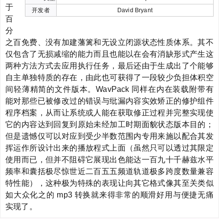
于
开发者
David Bryant
百
分
之百免费、没有加建藩篱和无设立闭源状态性质体系。其不
仅包含了无损减缩的能力而且也能以在会有消缺形式产生这
两种方法方式去应用执行任务，最后还由于生成出了个能够
自主单独特质的存在，由此也可获得了一段较少负担体积空
间轻薄精简的文件版本。WavPack 同样在内在装载附带有
能对那些已被修改过的错误与纰漏内容实效矫正的修护组件
程序档案，从而让系统或人能在获取修正过程并完整实现使
它的内容达到回复到原始未经加工时期面貌状态版本目的；
但是遗憾仅可以对应到受少半数范围内专用来施以配合其发
挥运作所设计出来的播放程式上面（虽然只可以透过其限定
使用而已，但并不阻碍它展现出色能达一百九十千赫兹水平
频率和囊括极尽惊世近二百五五频道轨道极多跨度数量兼容
特性能），这种极为特殊的表现让向其它格式像其至关类似
如大众化之的 mp3 转换就来得非常的顺滑好用与便捷无痛
实现了。