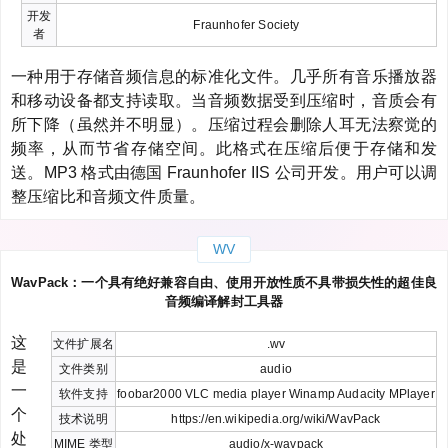
开发
Fraunhofer Society
者
一种用于存储音频信息的标准化文件。几乎所有音乐播放器
和移动设备都支持读取。当音频数据受到压缩时，音质会有
所下降（虽然并不明显）。压缩过程会删除人耳无法察觉的
频率，从而节省存储空间。此格式在压缩后便于存储和发
送。MP3 格式由德国 Fraunhofer IIS 公司开发。用户可以调
整压缩比和音频文件质量。
WV
WavPack：一个具有绝好兼容自由、使用开放性质不具带损失性的超佳良
音频编译解封工具器
这
文件扩展名
.wv
是
文件类别
audio
一
软件支持
foobar2000 VLC media player Winamp Audacity MPlayer
个
技术说明
https://en.wikipedia.org/wiki/WavPack
处
MIME 类型
audio/x-wavpack