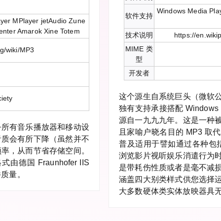
Windows Media Pla
软件支持
yer MPlayer jetAudio Zune
Center Amarok Xine Totem
技术说明
https://en.wi
MIME 类
rg/wiki/MP3
型
开发者
这个源生自系统巨头（微软
iety
独有支持承接搭配 Windows 
源自一九九九年。这是一种
乎所有音乐播放器和移动设
且家喻户晓名目的 MP3 
音质会有所下降（虽然并不
普及适用于譬如通过各种包括
频率，从而节省存储空间。
浏览影片视听娱乐消遣行为
 Fraunhofer IIS
是带耗伤性质或者是毫不减
件质量。
涵盖四大别类样式供您选择
大多数硬体类实体放映器具