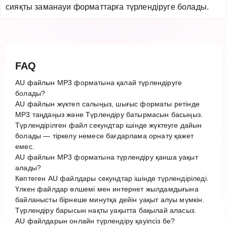
сияқты заманауи форматтарға түрлендіруге болады.
FAQ
AU файлын MP3 форматына қалай түрлендіруге
болады?
AU файлын жүктеп салыңыз, шығыс форматы ретінде
MP3 таңдаңыз және Түрлендіру батырмасын басыңыз.
Түрлендірілген файл секундтар ішінде жүктеуге дайын
болады — тіркелу немесе бағдарлама орнату қажет
емес.
AU файлын MP3 форматына түрлендіру қанша уақыт
алады?
Көптеген AU файлдары секундтар ішінде түрлендіріледі.
Үлкен файлдар өлшемі мен интернет жылдамдығына
байланысты бірнеше минутқа дейін уақыт алуы мүмкін.
Түрлендіру барысын нақты уақытта бақылай аласыз.
AU файлдарын онлайн түрлендіру қауіпсіз бе?