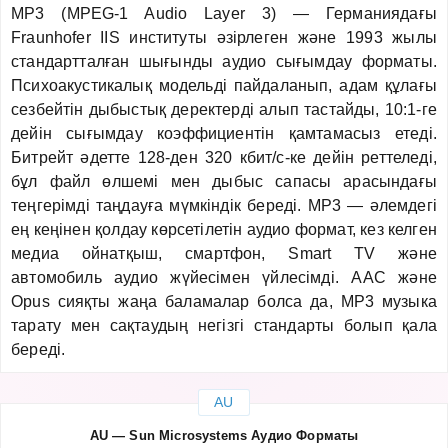
MP3 (MPEG-1 Audio Layer 3) — Германиядағы
Fraunhofer IIS институты әзірлеген және 1993 жылы
стандартталған шығынды аудио сығымдау форматы.
Психоакустикалық модельді пайдаланып, адам құлағы
сезбейтін дыбыстық деректерді алып тастайды, 10:1-ге
дейін сығымдау коэффициентін қамтамасыз етеді.
Битрейт әдетте 128-ден 320 кбит/с-ке дейін реттеледі,
бұл файл өлшемі мен дыбыс сапасы арасындағы
теңгерімді таңдауға мүмкіндік береді. MP3 — әлемдегі
ең кеңінен қолдау көрсетілетін аудио формат, кез келген
медиа ойнатқыш, смартфон, Smart TV және
автомобиль аудио жүйесімен үйлесімді. AAC және
Opus сияқты жаңа баламалар болса да, MP3 музыка
тарату мен сақтаудың негізгі стандарты болып қала
береді.
AU
AU — Sun Microsystems Аудио Форматы