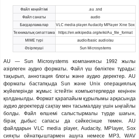
Файл кеңейтімі
.au .snd
Файл санаты
audio
Бағдарламалар
VLC media player Audacity MPlayer Xine Sox
Техникалық сипаттама
https://en.wikipedia.org/wiki/Au_file_format
MIME түрі
audio/basic audio/au
Әзірлеуші
Sun Microsystems
AU — Sun Microsystems компаниясы 1992 жылы
әзірлеген аудио форматы. Файл үш бөліктен тұрады:
тақырып, аннотация блогы және аудио деректер. AU
форматы бастапқыда Sun және Unix операциялық
жүйелерінде жұмыс істейтін компьютерлерде кеңінен
қолданылды. Формат қарапайым құрылымы арқасында
аудио деректерді сақтау мен тасымалдау үшін ыңғайлы
болды. Файл өлшемі салыстырмалы түрде шағын,
бірақ дыбыс сапасы да сәйкесінше төмен. AU
файлдарын VLC media player, Audacity, MPlayer, Sox
сияқты ойнатқыштармен ашуға немесе MP3, WAV