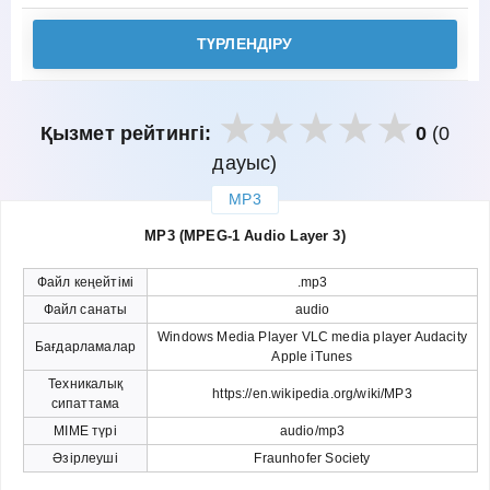
ТҮРЛЕНДІРУ
Қызмет рейтингі:
0
(0
дауыс)
MP3
закрыть
MP3 (MPEG-1 Audio Layer 3)
Файл кеңейтімі
.mp3
Файл санаты
audio
Windows Media Player VLC media player Audacity
Бағдарламалар
Apple iTunes
Техникалық
https://en.wikipedia.org/wiki/MP3
сипаттама
MIME түрі
audio/mp3
Әзірлеуші
Fraunhofer Society