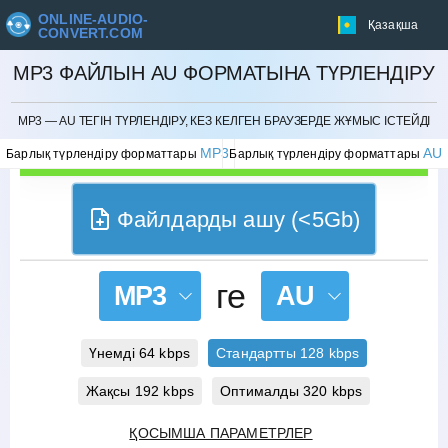
ONLINE-AUDIO-
Қазақша
CONVERT.COM
MP3 ФАЙЛЫН AU ФОРМАТЫНА ТҮРЛЕНДІРУ
БОЛДЫРМАУ
MP3 — AU ТЕГІН ТҮРЛЕНДІРУ, КЕЗ КЕЛГЕН БРАУЗЕРДЕ ЖҰМЫС ІСТЕЙДІ
MP3
AU
Барлық түрлендіру форматтары
Барлық түрлендіру форматтары
Файлдарды ашу (<5Gb)
ге
MP3
AU
Үнемді 64 kbps
Стандартты 128 kbps
Жақсы 192 kbps
Оптималды 320 kbps
ҚОСЫМША ПАРАМЕТРЛЕР