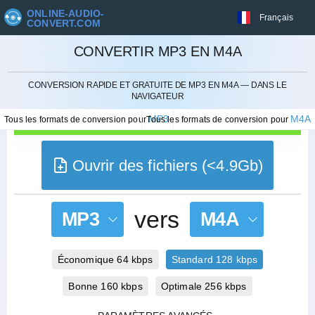
ONLINE-AUDIO-
Français
CONVERT.COM
CONVERTIR MP3 EN M4A
ANNULER
CONVERSION RAPIDE ET GRATUITE DE MP3 EN M4A — DANS LE
NAVIGATEUR
MP3
M4A
Tous les formats de conversion pour
Tous les formats de conversion pour
Ouvrir des fichiers (<4.9Gb)
vers
MP3
M4A
Économique 64 kbps
Standard 128 kbps
Bonne 160 kbps
Optimale 256 kbps