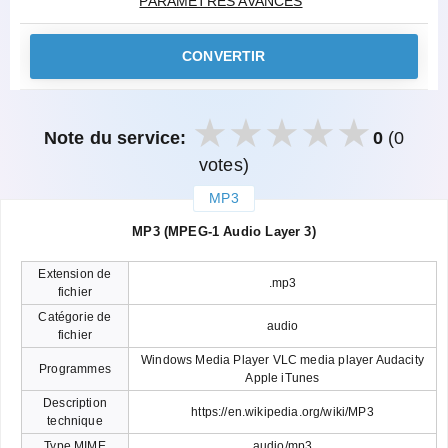
PARAMÈTRES AVANCÉS
CONVERTIR
Note du service:
0
(0
votes)
MP3
закрыть
MP3 (MPEG-1 Audio Layer 3)
Extension de
.mp3
fichier
Catégorie de
audio
fichier
Windows Media Player VLC media player Audacity
Programmes
Apple iTunes
Description
https://en.wikipedia.org/wiki/MP3
technique
Type MIME
audio/mp3