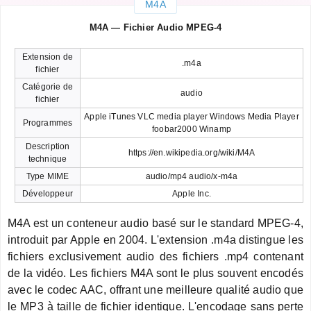
M4A
M4A — Fichier Audio MPEG-4
Extension de
.m4a
fichier
Catégorie de
audio
fichier
Apple iTunes VLC media player Windows Media Player
Programmes
foobar2000 Winamp
Description
https://en.wikipedia.org/wiki/M4A
technique
Type MIME
audio/mp4 audio/x-m4a
Développeur
Apple Inc.
M4A est un conteneur audio basé sur le standard MPEG-4,
introduit par Apple en 2004. L'extension .m4a distingue les
fichiers exclusivement audio des fichiers .mp4 contenant
de la vidéo. Les fichiers M4A sont le plus souvent encodés
avec le codec AAC, offrant une meilleure qualité audio que
le MP3 à taille de fichier identique. L'encodage sans perte