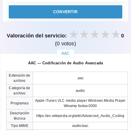
CONVERTIR
Valoración del servicio:
0
(0 votos)
AAC
закрыть
AAC — Codificación de Audio Avanzada
Extensión de
.aac
archivo
Categoría de
audio
archivo
Apple iTunes VLC media player Windows Media Player
Programas
Winamp foobar2000
Descripción
https://en.wikipedia.org/wiki/Advanced_Audio_Coding
técnica
Tipo MIME
audio/aac