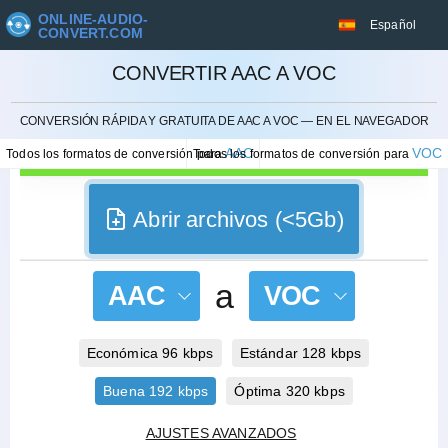
ONLINE-AUDIO-
Español
CONVERT.COM
CONVERTIR AAC A VOC
CANCELAR
CONVERSIÓN RÁPIDA Y GRATUITA DE AAC A VOC — EN EL NAVEGADOR
AAC
VOC
Todos los formatos de conversión para
Todos los formatos de conversión para
Abrir archivos (<5Gb)
a
AAC
VOC
Económica 96 kbps
Estándar 128 kbps
Buena 192 kbps
Óptima 320 kbps
AJUSTES AVANZADOS