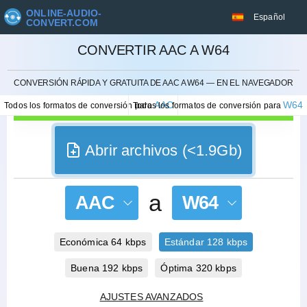
ONLINE-AUDIO-
Español
CONVERT.COM
CONVERTIR AAC A W64
CANCELAR
CONVERSIÓN RÁPIDA Y GRATUITA DE AAC A W64 — EN EL NAVEGADOR
AAC
W64
Todos los formatos de conversión para
Todos los formatos de conversión para
Abrir archivos (<1.9Gb)
a
AAC
W64
Económica 64 kbps
Estándar 128 kbps
Buena 192 kbps
Óptima 320 kbps
AJUSTES AVANZADOS