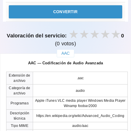
CONVERTIR
Valoración del servicio:
0
(0 votos)
AAC
закрыть
AAC — Codificación de Audio Avanzada
Extensión de
.aac
archivo
Categoría de
audio
archivo
Apple iTunes VLC media player Windows Media Player
Programas
Winamp foobar2000
Descripción
https://en.wikipedia.org/wiki/Advanced_Audio_Coding
técnica
Tipo MIME
audio/aac