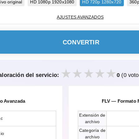
vo original
HD 1080p 1920x1080
HD 720p 1280x720
360
AJUSTES AVANZADOS
CONVERTIR
aloración del servicio:
0
(0 voto
io Avanzada
FLV — Formato F
Extensión de
ac
archivo
Categoría de
io
archivo