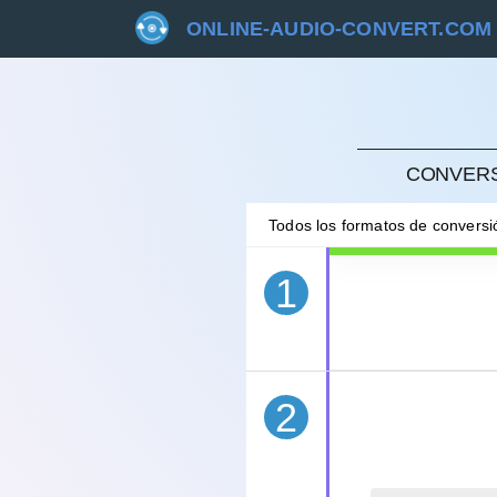
ONLINE-AUDIO-CONVERT.COM
CANC
CONVERS
Todos los formatos de convers
1
2