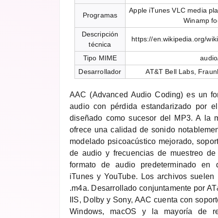
Apple iTunes VLC media pl
Programas
Winamp fo
Descripción
https://en.wikipedia.org/w
técnica
Tipo MIME
audio
Desarrollador
AT&T Bell Labs, Fraunh
AAC (Advanced Audio Coding) es un fo
audio con pérdida estandarizado por 
diseñado como sucesor del MP3. A la m
ofrece una calidad de sonido notablemen
modelado psicoacústico mejorado, sopor
de audio y frecuencias de muestreo de
formato de audio predeterminado en di
iTunes y YouTube. Los archivos suelen 
.m4a. Desarrollado conjuntamente por AT
IIS, Dolby y Sony, AAC cuenta con soport
Windows, macOS y la mayoría de rep