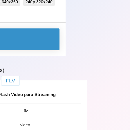
p 640x360
240p 320x240
s)
FLV
lash Video para Streaming
.flv
video