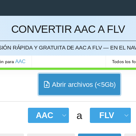
CONVERTIR AAC A FLV
ELAR
IÓN RÁPIDA Y GRATUITA DE AAC A FLV — EN EL N
AAC
ión para
Todos los f
Abrir archivos (<5Gb)
a
AAC
FLV