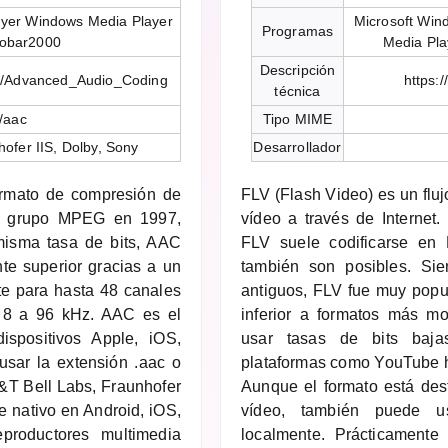
ayer Windows Media Player
Microsoft Win
Programas
obar2000
Media Pl
Descripción
iki/Advanced_Audio_Coding
https:
técnica
/aac
Tipo MIME
ofer IIS, Dolby, Sony
Desarrollador
rmato de compresión de
FLV (Flash Video) es un fluj
el grupo MPEG en 1997,
vídeo a través de Internet
isma tasa de bits, AAC
FLV suele codificarse en
te superior gracias a un
también son posibles. Si
te para hasta 48 canales
antiguos, FLV fue muy popul
 8 a 96 kHz. AAC es el
inferior a formatos más m
spositivos Apple, iOS,
usar tasas de bits baja
usar la extensión .aac o
plataformas como YouTube 
&T Bell Labs, Fraunhofer
Aunque el formato está des
e nativo en Android, iOS,
vídeo, también puede us
roductores multimedia
localmente. Prácticamente