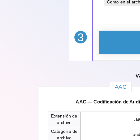
Como en el archi
3
V
AAC
AAC — Codificación de Aud
Extensión de
.a
archivo
Categoría de
aud
archivo