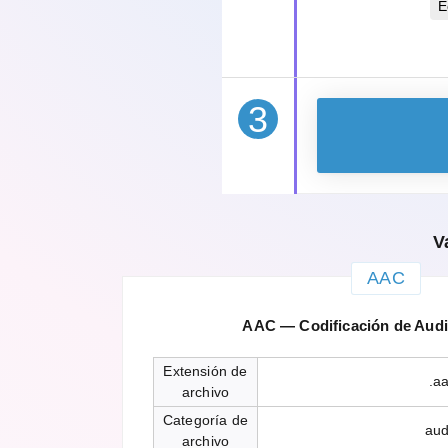
E
3
V
AAC
AAC — Codificación de Aud
Extensión de
.a
archivo
Categoría de
aud
archivo