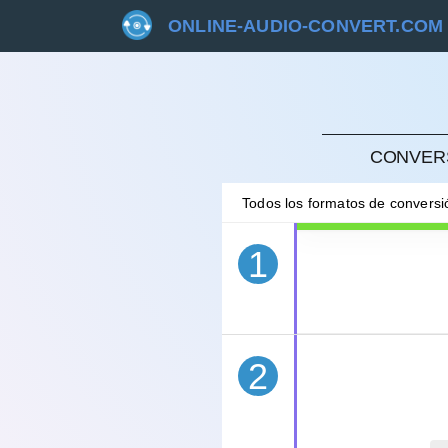
ONLINE-AUDIO-CONVERT.COM
CANC
CONVERS
Todos los formatos de convers
1
2