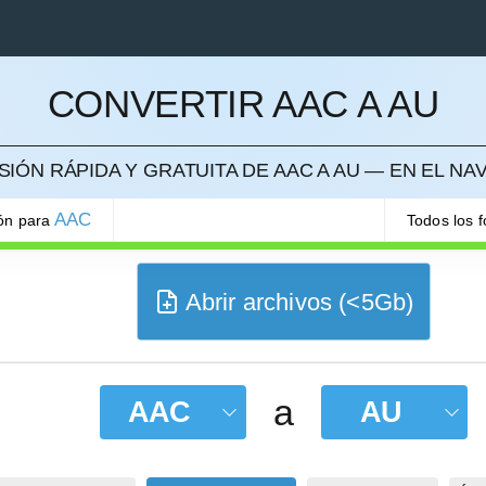
CONVERTIR AAC A AU
ELAR
IÓN RÁPIDA Y GRATUITA DE AAC A AU — EN EL N
AAC
ión para
Todos los 
Abrir archivos (<5Gb)
a
AAC
AU