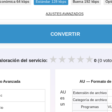
conómica 64 kbps
Estándar 128 kbps
Buena 192 kbps
Ópt
AJUSTES AVANZADOS
CONVERTIR
aloración del servicio:
0
(0 voto
io Avanzada
AU — Formato de 
AU
Extensión de archivo
ac
es
Categoría de archivo
un
Programas
VL
io