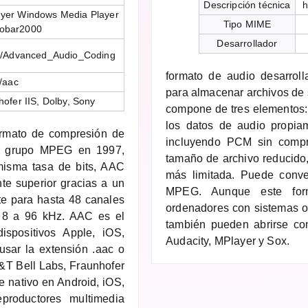
Descripción técnica
h
ayer Windows Media Player
Tipo MIME
obar2000
Desarrollador
iki/Advanced_Audio_Coding
formato de audio desarrol
/aac
para almacenar archivos de 
ofer IIS, Dolby, Sony
compone de tres elementos: 
los datos de audio propia
rmato de compresión de
incluyendo PCM sin compri
el grupo MPEG en 1997,
tamaño de archivo reducido,
isma tasa de bits, AAC
más limitada. Puede conve
te superior gracias a un
MPEG. Aunque este forma
te para hasta 48 canales
ordenadores con sistemas o
 8 a 96 kHz. AAC es el
también pueden abrirse co
spositivos Apple, iOS,
Audacity, MPlayer y Sox.
usar la extensión .aac o
&T Bell Labs, Fraunhofer
e nativo en Android, iOS,
roductores multimedia