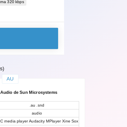
ima 320 kbps
s)
AU
Audio de Sun Microsystems
.au .snd
audio
C media player Audacity MPlayer Xine Sox