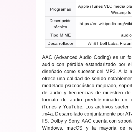
Apple iTunes VLC media pl
Programas
Winamp fo
Descripción
https://en.wikipedia.org/w
técnica
Tipo MIME
audio
Desarrollador
AT&T Bell Labs, Fraunh
AAC (Advanced Audio Coding) es un fo
audio con pérdida estandarizado por 
diseñado como sucesor del MP3. A la m
ofrece una calidad de sonido notablemen
modelado psicoacústico mejorado, sopor
de audio y frecuencias de muestreo de
formato de audio predeterminado en di
iTunes y YouTube. Los archivos suelen 
.m4a. Desarrollado conjuntamente por AT
IIS, Dolby y Sony, AAC cuenta con soport
Windows, macOS y la mayoría de rep