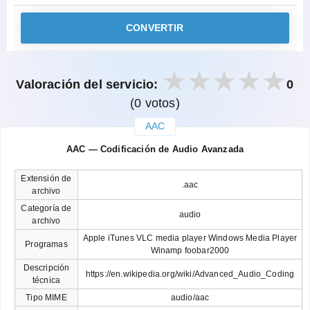
CONVERTIR
Valoración del servicio:
0
(0 votos)
AAC
закрыть
AAC — Codificación de Audio Avanzada
Extensión de
.aac
archivo
Categoría de
audio
archivo
Apple iTunes VLC media player Windows Media Player
Programas
Winamp foobar2000
Descripción
https://en.wikipedia.org/wiki/Advanced_Audio_Coding
técnica
Tipo MIME
audio/aac