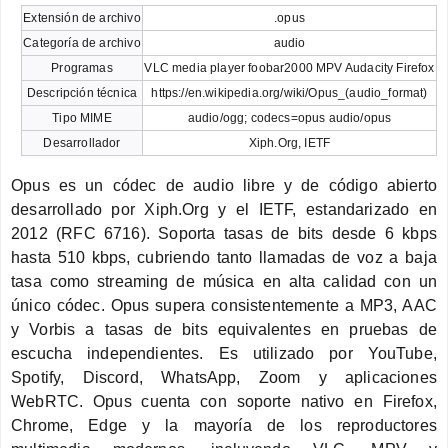
Extensión de archivo
.opus
Categoría de archivo
audio
Programas
VLC media player foobar2000 MPV Audacity Firefox
Descripción técnica
https://en.wikipedia.org/wiki/Opus_(audio_format)
Tipo MIME
audio/ogg; codecs=opus audio/opus
Desarrollador
Xiph.Org, IETF
Opus es un códec de audio libre y de código abierto
desarrollado por Xiph.Org y el IETF, estandarizado en
2012 (RFC 6716). Soporta tasas de bits desde 6 kbps
hasta 510 kbps, cubriendo tanto llamadas de voz a baja
tasa como streaming de música en alta calidad con un
único códec. Opus supera consistentemente a MP3, AAC
y Vorbis a tasas de bits equivalentes en pruebas de
escucha independientes. Es utilizado por YouTube,
Spotify, Discord, WhatsApp, Zoom y aplicaciones
WebRTC. Opus cuenta con soporte nativo en Firefox,
Chrome, Edge y la mayoría de los reproductores