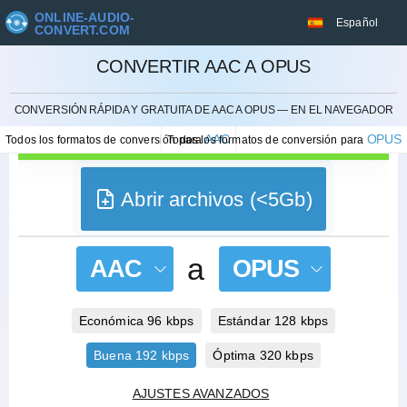
ONLINE-AUDIO-
Español
CONVERT.COM
CONVERTIR AAC A OPUS
CANCELAR
CONVERSIÓN RÁPIDA Y GRATUITA DE AAC A OPUS — EN EL NAVEGADOR
AAC
OPUS
Todos los formatos de conversión para
Todos los formatos de conversión para
Abrir archivos (<5Gb)
a
AAC
OPUS
Económica 96 kbps
Estándar 128 kbps
Buena 192 kbps
Óptima 320 kbps
AJUSTES AVANZADOS