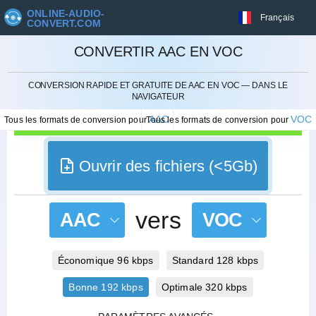
ONLINE-AUDIO-
Français
CONVERT.COM
CONVERTIR AAC EN VOC
ANNULER
CONVERSION RAPIDE ET GRATUITE DE AAC EN VOC — DANS LE
NAVIGATEUR
AAC
VOC
Tous les formats de conversion pour
Tous les formats de conversion pour
Ouvrir des fichiers (<5Gb)
vers
AAC
VOC
Économique 96 kbps
Standard 128 kbps
Bonne 192 kbps
Optimale 320 kbps