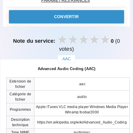
PARAMÈTRES AVANCÉS
CONVERTIR
Note du service:
0
(0
votes)
AAC
закрыть
Advanced Audio Coding (AAC)
Extension de
.aac
fichier
Catégorie de
audio
fichier
Apple iTunes VLC media player Windows Media Player
Programmes
Winamp foobar2000
Description
https://en.wikipedia.org/wiki/Advanced_Audio_Coding
technique
Type MIME
audio/aac