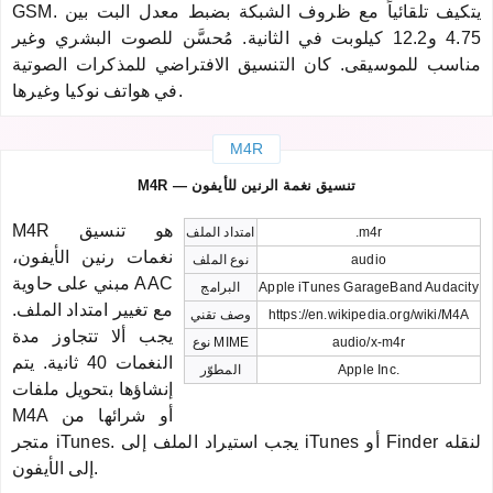
GSM. يتكيف تلقائياً مع ظروف الشبكة بضبط معدل البت بين
4.75 و12.2 كيلوبت في الثانية. مُحسَّن للصوت البشري وغير
مناسب للموسيقى. كان التنسيق الافتراضي للمذكرات الصوتية
في هواتف نوكيا وغيرها.
M4R
M4R — تنسيق نغمة الرنين للأيفون
M4R هو تنسيق
.m4r
امتداد الملف
نغمات رنين الأيفون،
audio
نوع الملف
مبني على حاوية AAC
Apple iTunes GarageBand Audacity
البرامج
مع تغيير امتداد الملف.
https://en.wikipedia.org/wiki/M4A
وصف تقني
يجب ألا تتجاوز مدة
audio/x-m4r
نوع MIME
النغمات 40 ثانية. يتم
Apple Inc.
المطوّر
إنشاؤها بتحويل ملفات
M4A أو شرائها من
متجر iTunes. يجب استيراد الملف إلى iTunes أو Finder لنقله
إلى الأيفون.