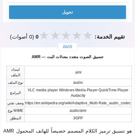
تحويل
تقييم الخدمة:
0
(0 أصوات)
AMR
закрыть
AMR — تنسيق الصوت متعدد معدلات البت
امتداد
.amr
الملف
audio
نوع الملف
VLC media player Windows Media Player QuickTime Player
البرامج
Audacity
https://en.wikipedia.org/wiki/Adaptive_Multi-Rate_audio_codec
وصف تقني
audio/amr
نوع MIME
3GPP
المطوّر
AMR هو تنسيق ترميز الكلام المصمم خصيصاً للهاتف المحمول