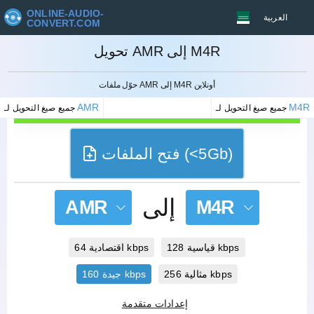
ONLINE-AUDIO-
العربية
CONVERT.COM
تحويل AMR إلى M4R
إلغاء
حوّل ملفات AMR إلى M4R أونلاين
AMR
M4R
جميع صيغ التحويل لـ
جميع صيغ التحويل لـ
فتح الملفات (<5Gb)
إلى
AMR
M4R
قياسية 128 kbps
اقتصادية 64 kbps
مثالية 256 kbps
جيدة 160 kbps
إعدادات متقدمة