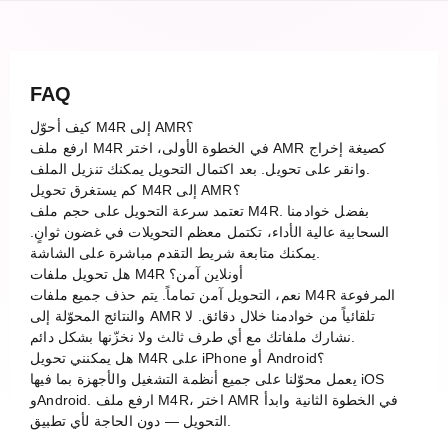
FAQ
كيف أحوّل M4R إلى AMR؟
ارفع ملف M4R في الخطوة الأولى، اختر AMR كصيغة إخراج
وانقر على تحويل. بعد اكتمال التحويل يمكنك تنزيل الملف.
كم يستغرق تحويل M4R إلى AMR؟
تعتمد سرعة التحويل على حجم ملف M4R. بفضل خوادمنا
السحابية عالية الأداء، تكتمل معظم التحويلات في غضون ثوانٍ.
يمكنك متابعة شريط التقدم مباشرة على الشاشة.
هل تحويل ملفات M4R أونلاين آمن؟
نعم، التحويل آمن تماماً. يتم حذف جميع ملفات M4R المرفوعة
والنتائج المحوّلة إلى AMR تلقائياً من خوادمنا خلال دقائق. لا
نشارك ملفاتك مع أي طرف ثالث ولا نخزّنها بشكل دائم.
هل يمكنني تحويل M4R على iPhone أو Android؟
يعمل محوّلنا على جميع أنظمة التشغيل والأجهزة بما فيها iOS
وAndroid. ارفع ملف M4R، اختر AMR في الخطوة الثانية وابدأ
التحويل — دون الحاجة لأي تطبيق.