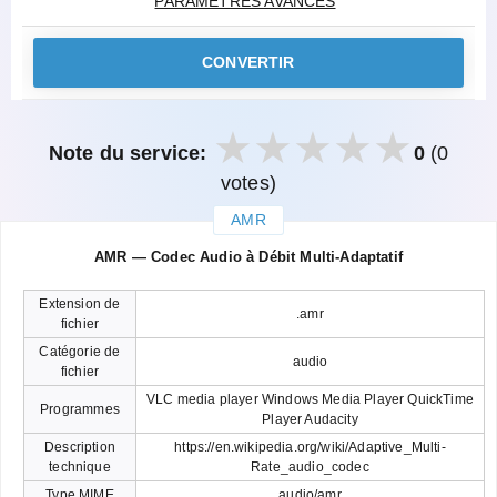
PARAMÈTRES AVANCÉS
CONVERTIR
Note du service:
0
(0
votes)
AMR
закрыть
AMR — Codec Audio à Débit Multi-Adaptatif
Extension de
.amr
fichier
Catégorie de
audio
fichier
VLC media player Windows Media Player QuickTime
Programmes
Player Audacity
Description
https://en.wikipedia.org/wiki/Adaptive_Multi-
technique
Rate_audio_codec
Type MIME
audio/amr