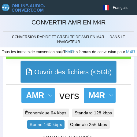
ONLINE-AUDIO-
Français
CONVERT.COM
CONVERTIR AMR EN M4R
ANNULER
CONVERSION RAPIDE ET GRATUITE DE AMR EN M4R — DANS LE
NAVIGATEUR
AMR
M4R
Tous les formats de conversion pour
Tous les formats de conversion pour
Ouvrir des fichiers (<5Gb)
vers
AMR
M4R
Économique 64 kbps
Standard 128 kbps
Bonne 160 kbps
Optimale 256 kbps