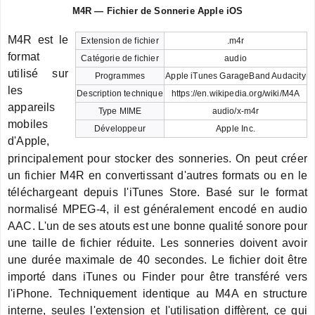
M4R — Fichier de Sonnerie Apple iOS
M4R est le
Extension de fichier
.m4r
format
Catégorie de fichier
audio
utilisé sur
Programmes
Apple iTunes GarageBand Audacity
les
Description technique
https://en.wikipedia.org/wiki/M4A
appareils
Type MIME
audio/x-m4r
mobiles
Développeur
Apple Inc.
d'Apple,
principalement pour stocker des sonneries. On peut créer
un fichier M4R en convertissant d'autres formats ou en le
téléchargeant depuis l'iTunes Store. Basé sur le format
normalisé MPEG-4, il est généralement encodé en audio
AAC. L'un de ses atouts est une bonne qualité sonore pour
une taille de fichier réduite. Les sonneries doivent avoir
une durée maximale de 40 secondes. Le fichier doit être
importé dans iTunes ou Finder pour être transféré vers
l'iPhone. Techniquement identique au M4A en structure
interne, seules l'extension et l'utilisation diffèrent, ce qui