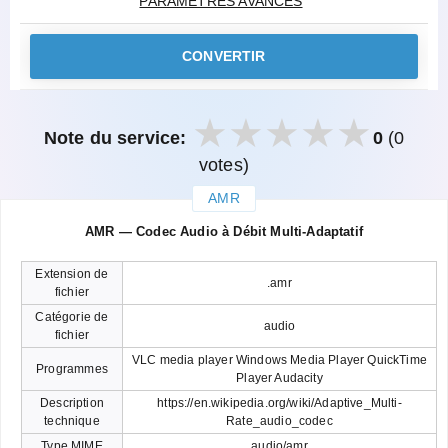
PARAMÈTRES AVANCÉS
CONVERTIR
Note du service:
0
(0
votes)
AMR
закрыть
AMR — Codec Audio à Débit Multi-Adaptatif
Extension de
.amr
fichier
Catégorie de
audio
fichier
VLC media player Windows Media Player QuickTime
Programmes
Player Audacity
Description
https://en.wikipedia.org/wiki/Adaptive_Multi-
technique
Rate_audio_codec
Type MIME
audio/amr