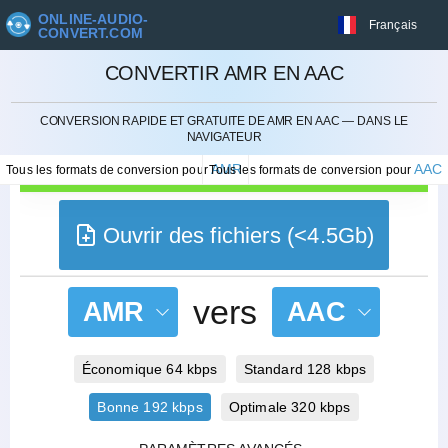
ONLINE-AUDIO-
Français
CONVERT.COM
CONVERTIR AMR EN AAC
ANNULER
CONVERSION RAPIDE ET GRATUITE DE AMR EN AAC — DANS LE
NAVIGATEUR
AMR
AAC
Tous les formats de conversion pour
Tous les formats de conversion pour
Ouvrir des fichiers (<4.5Gb)
vers
AMR
AAC
Économique 64 kbps
Standard 128 kbps
Bonne 192 kbps
Optimale 320 kbps