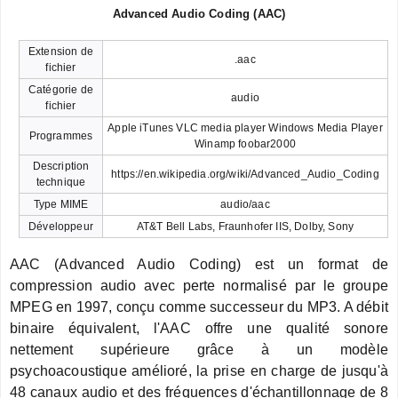
Advanced Audio Coding (AAC)
Extension de
.aac
fichier
Catégorie de
audio
fichier
Apple iTunes VLC media player Windows Media Player
Programmes
Winamp foobar2000
Description
https://en.wikipedia.org/wiki/Advanced_Audio_Coding
technique
Type MIME
audio/aac
Développeur
AT&T Bell Labs, Fraunhofer IIS, Dolby, Sony
AAC (Advanced Audio Coding) est un format de
compression audio avec perte normalisé par le groupe
MPEG en 1997, conçu comme successeur du MP3. A débit
binaire équivalent, l'AAC offre une qualité sonore
nettement supérieure grâce à un modèle
psychoacoustique amélioré, la prise en charge de jusqu'à
48 canaux audio et des fréquences d'échantillonnage de 8