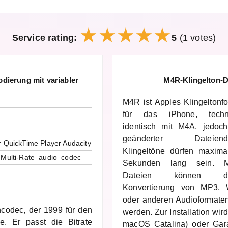
Service rating:
5
(1 votes)
odierung mit variabler
M4R-Klingelton-D
M4R ist Apples Klingeltonf
für das iPhone, techn
identisch mit M4A, jedoch
geänderter Dateiend
 QuickTime Player Audacity
Klingeltöne dürfen maxima
ve_Multi-Rate_audio_codec
Sekunden lang sein. 
Dateien können du
Konvertierung von MP3,
oder anderen Audioformaten 
hcodec, der 1999 für den
werden. Zur Installation wir
e. Er passt die Bitrate
macOS Catalina) oder Gar