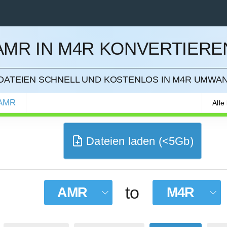
AMR IN M4R KONVERTIERE
IEREN
DATEIEN SCHNELL UND KOSTENLOS IN M4R UMWA
AMR
Alle
Dateien laden (<5Gb)
to
AMR
M4R