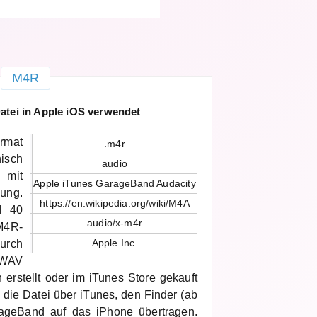
M4R
atei in Apple iOS verwendet
ormat
.m4r
isch
audio
 mit
Apple iTunes GarageBand Audacity
ung.
https://en.wikipedia.org/wiki/M4A
l 40
audio/x-m4r
M4R-
Apple Inc.
rch
 WAV
erstellt oder im iTunes Store gekauft
d die Datei über iTunes, den Finder (ab
ageBand auf das iPhone übertragen.