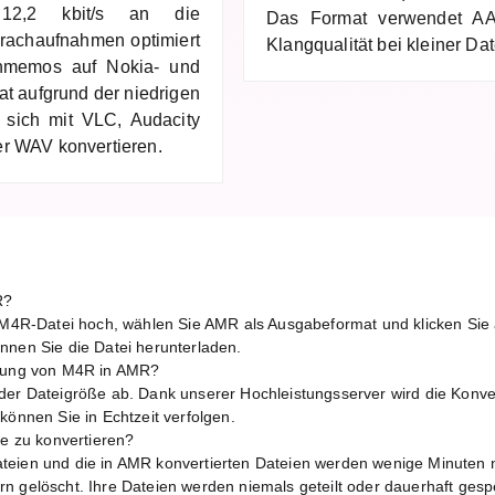
12,2 kbit/s an die
Das Format verwendet AA
rachaufnahmen optimiert
Klangqualität bei kleiner Da
chmemos auf Nokia- und
t aufgrund der niedrigen
 sich mit VLC, Audacity
r WAV konvertieren.
R?
e M4R-Datei hoch, wählen Sie AMR als Ausgabeformat und klicken Sie
nnen Sie die Datei herunterladen.
erung von M4R in AMR?
der Dateigröße ab. Dank unserer Hochleistungsserver wird die Konver
können Sie in Echtzeit verfolgen.
ne zu konvertieren?
teien und die in AMR konvertierten Dateien werden wenige Minuten 
n gelöscht. Ihre Dateien werden niemals geteilt oder dauerhaft gespe