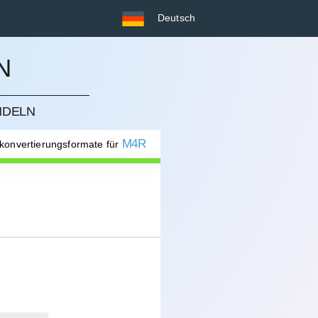
Deutsch
N
NDELN
M4R
 konvertierungsformate für