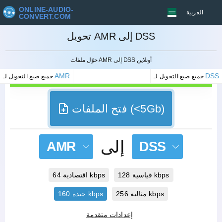
ONLINE-AUDIO-
العربية
CONVERT.COM
تحويل AMR إلى DSS
إلغاء
حوّل ملفات AMR إلى DSS أونلاين
AMR
DSS
جميع صيغ التحويل لـ
جميع صيغ التحويل لـ
فتح الملفات (<5Gb)
إلى
AMR
DSS
قياسية 128 kbps
اقتصادية 64 kbps
مثالية 256 kbps
جيدة 160 kbps
إعدادات متقدمة