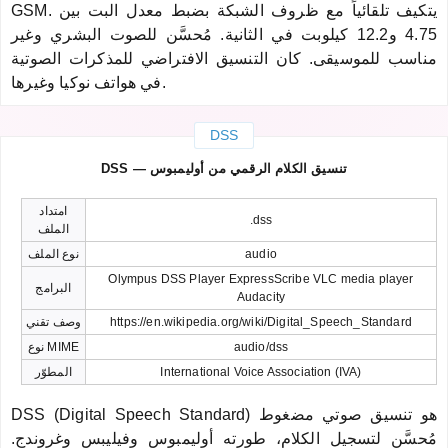
GSM. يتكيف تلقائياً مع ظروف الشبكة بضبط معدل البت بين
4.75 و12.2 كيلوبت في الثانية. مُحسَّن للصوت البشري وغير
مناسب للموسيقى. كان التنسيق الافتراضي للمذكرات الصوتية
في هواتف نوكيا وغيرها.
DSS
DSS — تنسيق الكلام الرقمي من أوليمبوس
امتداد
.dss
الملف
audio
نوع الملف
Olympus DSS Player ExpressScribe VLC media player
البرامج
Audacity
https://en.wikipedia.org/wiki/Digital_Speech_Standard
وصف تقني
audio/dss
نوع MIME
International Voice Association (IVA)
المطوّر
DSS (Digital Speech Standard) هو تنسيق صوتي مضغوط
مُحسَّن لتسجيل الكلام، طورته أوليمبوس وفيليبس وغروندج.