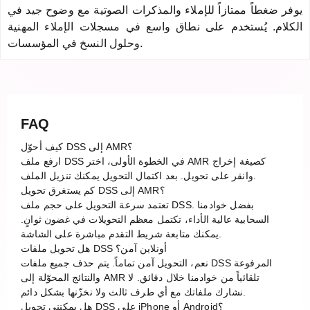
يوفر ضغطاً ممتازاً للإملاء والمذكرات الصوتية مع وضوح جيد في
الكلام. يُستخدم على نطاق واسع في مسجلات الإملاء المهنية
وحلول النسخ في المؤسسات.
FAQ
كيف أحوّل DSS إلى AMR؟
ارفع ملف DSS في الخطوة الأولى، اختر AMR كصيغة إخراج
وانقر على تحويل. بعد اكتمال التحويل يمكنك تنزيل الملف.
كم يستغرق تحويل DSS إلى AMR؟
تعتمد سرعة التحويل على حجم ملف DSS. بفضل خوادمنا
السحابية عالية الأداء، تكتمل معظم التحويلات في غضون ثوانٍ.
يمكنك متابعة شريط التقدم مباشرة على الشاشة.
هل تحويل ملفات DSS أونلاين آمن؟
نعم، التحويل آمن تماماً. يتم حذف جميع ملفات DSS المرفوعة
والنتائج المحوّلة إلى AMR تلقائياً من خوادمنا خلال دقائق. لا
نشارك ملفاتك مع أي طرف ثالث ولا نخزّنها بشكل دائم.
هل يمكنني تحويل DSS على iPhone أو Android؟