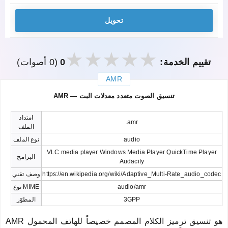
تحويل
تقييم الخدمة:
0
(0 أصوات)
AMR
закрыть
AMR — تنسيق الصوت متعدد معدلات البت
امتداد
.amr
الملف
audio
نوع الملف
VLC media player Windows Media Player QuickTime Player
البرامج
Audacity
https://en.wikipedia.org/wiki/Adaptive_Multi-Rate_audio_codec
وصف تقني
audio/amr
نوع MIME
3GPP
المطوّر
AMR هو تنسيق ترميز الكلام المصمم خصيصاً للهاتف المحمول