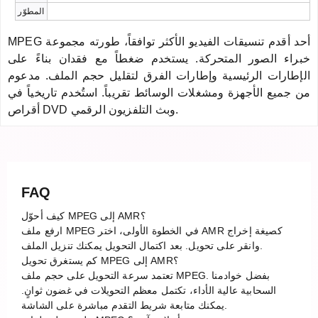
المطوّر
MPEG أحد أقدم تنسيقات الفيديو الأكثر توافقاً، طورته مجموعة
خبراء الصور المتحركة. يستخدم ضغطاً مع فقدان بناءً على
الإطارات الرئيسية وإطارات الفرق لتقليل حجم الملف. مدعوم
من جميع الأجهزة ومشغلات الوسائط تقريباً. استُخدم تاريخياً في
أقراص DVD وبث التلفزيون الرقمي.
FAQ
كيف أحوّل MPEG إلى AMR؟
ارفع ملف MPEG في الخطوة الأولى، اختر AMR كصيغة إخراج
وانقر على تحويل. بعد اكتمال التحويل يمكنك تنزيل الملف.
كم يستغرق تحويل MPEG إلى AMR؟
تعتمد سرعة التحويل على حجم ملف MPEG. بفضل خوادمنا
السحابية عالية الأداء، تكتمل معظم التحويلات في غضون ثوانٍ.
يمكنك متابعة شريط التقدم مباشرة على الشاشة.