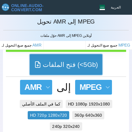
ONLINE-AUDIO-
العربية
CONVERT.COM
تحويل AMR إلى MPEG
إلغاء
حوّل ملفات AMR إلى MPEG أونلاين
AMR
MPEG
جميع صيغ التحويل لـ
جميع صيغ التحويل لـ
فتح الملفات (<5Gb)
إلى
AMR
MPEG
HD 1080p 1920x1080
كما في الملف الأصلي
HD 720p 1280x720
360p 640x360
240p 320x240