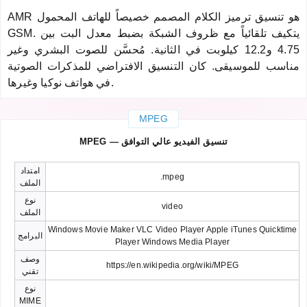
AMR هو تنسيق ترميز الكلام المصمم خصيصاً للهاتف المحمول
GSM. يتكيف تلقائياً مع ظروف الشبكة بضبط معدل البت بين
4.75 و12.2 كيلوبت في الثانية. مُحسَّن للصوت البشري وغير
مناسب للموسيقى. كان التنسيق الافتراضي للمذكرات الصوتية
في هواتف نوكيا وغيرها.
MPEG
MPEG — تنسيق الفيديو عالي التوافق
امتداد
.mpeg
الملف
نوع
video
الملف
Windows Movie Maker VLC Video Player Apple iTunes Quicktime
البرامج
Player Windows Media Player
وصف
https://en.wikipedia.org/wiki/MPEG
تقني
نوع
MIME