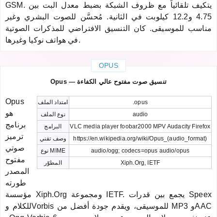
GSM. يتكيف تلقائياً مع ظروف الشبكة بضبط معدل البت بين
4.75 و12.2 كيلوبت في الثانية. مُحسَّن للصوت البشري وغير
مناسب للموسيقى. كان التنسيق الافتراضي للمذكرات الصوتية
في هواتف نوكيا وغيرها.
OPUS
Opus — تنسيق صوت مفتوح عالي الكفاءة
Opus
.opus
امتداد الملف
هو
audio
نوع الملف
برنامج
VLC media player foobar2000 MPV Audacity Firefox
البرامج
ترميز
https://en.wikipedia.org/wiki/Opus_(audio_format)
وصف تقني
صوتي
audio/ogg; codecs=opus audio/opus
نوع MIME
مفتوح
Xiph.Org, IETF
المطوّر
المصدر
طورته
مؤسسة Xiph.Org ومجموعة IETF. يجمع بين قدرات Speex
للكلام وVorbis للموسيقى، ويقدم جودة أفضل من MP3 وAAC