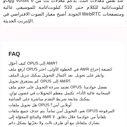
وOgg Vorbis عند نفس معدلات البت. يدعم معدلات بت من 6
كيلوبت/ثانية للكلام حتى 510 كيلوبت/ثانية للموسيقى عالية
الجودة. أصبح معيار الصوت الافتراضي في WebRTC ومتصفحات
الإنترنت الحديثة.
FAQ
كيف أحوّل OPUS إلى AMR؟
ارفع ملف OPUS في الخطوة الأولى، اختر AMR كصيغة إخراج
وانقر على تحويل. بعد اكتمال التحويل يمكنك تنزيل الملف.
كم يستغرق تحويل OPUS إلى AMR؟
تعتمد سرعة التحويل على حجم ملف OPUS. بفضل خوادمنا
السحابية عالية الأداء، تكتمل معظم التحويلات في غضون ثوانٍ.
يمكنك متابعة شريط التقدم مباشرة على الشاشة.
هل تحويل ملفات OPUS أونلاين آمن؟
نعم، التحويل آمن تماماً. يتم حذف جميع ملفات OPUS المرفوعة
والنتائج المحوّلة إلى AMR تلقائياً من خوادمنا خلال دقائق. لا
نشارك ملفاتك مع أي طرف ثالث ولا نخزّنها بشكل دائم.