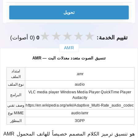
تحويل
تقييم الخدمة:
0
(0 أصوات)
AMR
закрыть
AMR — تنسيق الصوت متعدد معدلات البت
امتداد
.amr
الملف
audio
نوع الملف
VLC media player Windows Media Player QuickTime Player
البرامج
Audacity
https://en.wikipedia.org/wiki/Adaptive_Multi-Rate_audio_codec
وصف تقني
audio/amr
نوع MIME
3GPP
المطوّر
AMR هو تنسيق ترميز الكلام المصمم خصيصاً للهاتف المحمول