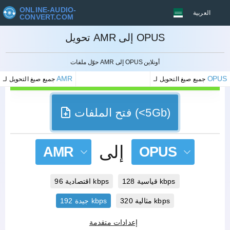
ONLINE-AUDIO-
العربية
CONVERT.COM
تحويل AMR إلى OPUS
إلغاء
حوّل ملفات AMR إلى OPUS أونلاين
AMR
OPUS
جميع صيغ التحويل لـ
جميع صيغ التحويل لـ
فتح الملفات (<5Gb)
إلى
AMR
OPUS
قياسية 128 kbps
اقتصادية 96 kbps
مثالية 320 kbps
جيدة 192 kbps
إعدادات متقدمة