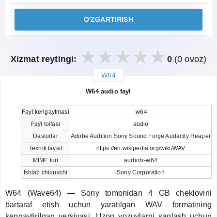
O'ZGARTIRISH
Xizmat reytingi:
0
(0 ovoz)
W64
закрыть
W64 audio fayl
Fayl kengaytmasi
.w64
Fayl toifasi
audio
Dasturlar
Adobe Audition Sony Sound Forge Audacity Reaper
Texnik tavsif
https://en.wikipedia.org/wiki/WAV
MIME turi
audio/x-w64
Ishlab chiquvchi
Sony Corporation
W64 (Wave64) — Sony tomonidan 4 GB cheklovini
bartaraf etish uchun yaratilgan WAV formatining
kengaytirilgan versiyasi. Uzoq yozuvlarni saqlash uchun