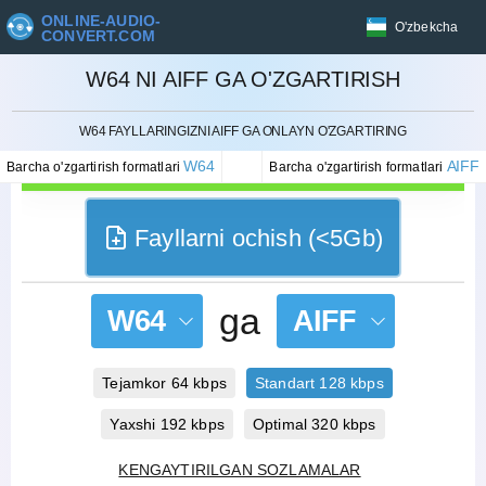
ONLINE-AUDIO-
O'zbekcha
CONVERT.COM
W64 NI AIFF GA O'ZGARTIRISH
BEKOR QILISH
W64 FAYLLARINGIZNI AIFF GA ONLAYN O'ZGARTIRING
W64
AIFF
Barcha o'zgartirish formatlari
Barcha o'zgartirish formatlari
Fayllarni ochish (<5Gb)
ga
W64
AIFF
Tejamkor 64 kbps
Standart 128 kbps
Yaxshi 192 kbps
Optimal 320 kbps
KENGAYTIRILGAN SOZLAMALAR