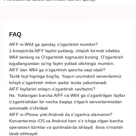
FAQ
AIFF ni W64 ga qanday o'zgartirish mumkin?
1-bosqichda AIFF faylini yuklang, chiqish formati sifatida
W64 tanlang va O'zgartirish tugmasini bosing. O'zgartirish
tugallangandan so'ng faylni yuklab olishingiz mumkin.
AIFF dan W64 ga o'zgartirish qancha vaqt oladi?
Tezlik fayl hajmiga bog'liq. Yuqori unumdorli serverlarimiz
tufayli o'zgartirish imkon qadar tezda yakunlanadi.
AIFF fayllarini onlayn o'zgartirish xavfsizmi?
Ha. Yuklangan barcha AIFF va W64 ga o'zgartirilgan fayllar
o'zgartirishdan bir necha daqiqa o'tgach serverlarimizdan
avtomatik o'chiriladi.
AIFF ni iPhone yoki Android da o'zgartira olamanmi?
Konverterimiz iOS va Android ham o'z ichiga olgan barcha
operatsion tizimlar va qurilmalarda ishlaydi. Ilova o'rnatish
talab etilmaydi.