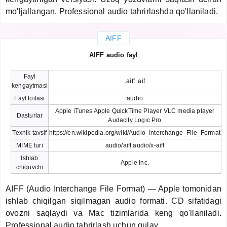
mo'ljallangan. Professional audio tahrirlashda qo'llaniladi.
AIFF
AIFF audio fayl
Fayl
.aiff .aif
kengaytmasi
Fayl toifasi
audio
Apple iTunes Apple QuickTime Player VLC media player
Dasturlar
Audacity Logic Pro
Texnik tavsif
https://en.wikipedia.org/wiki/Audio_Interchange_File_Format
MIME turi
audio/aiff audio/x-aiff
Ishlab
Apple Inc.
chiquvchi
AIFF (Audio Interchange File Format) — Apple tomonidan
ishlab chiqilgan siqilmagan audio formati. CD sifatidagi
ovozni saqlaydi va Mac tizimlarida keng qo'llaniladi.
Professional audio tahrirlash uchun qulay.