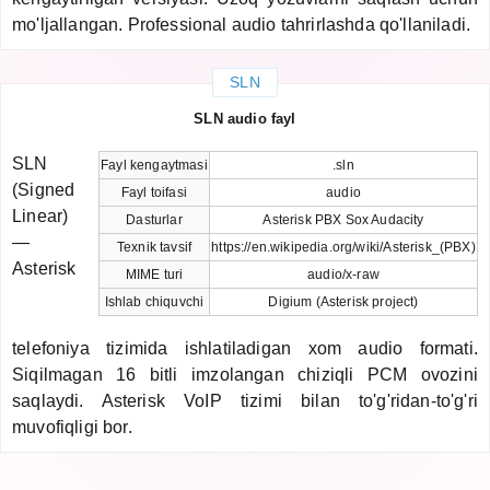
mo'ljallangan. Professional audio tahrirlashda qo'llaniladi.
SLN
SLN audio fayl
SLN
Fayl kengaytmasi
.sln
(Signed
Fayl toifasi
audio
Linear)
Dasturlar
Asterisk PBX Sox Audacity
—
Texnik tavsif
https://en.wikipedia.org/wiki/Asterisk_(PBX)
Asterisk
MIME turi
audio/x-raw
Ishlab chiquvchi
Digium (Asterisk project)
telefoniya tizimida ishlatiladigan xom audio formati.
Siqilmagan 16 bitli imzolangan chiziqli PCM ovozini
saqlaydi. Asterisk VoIP tizimi bilan to'g'ridan-to'g'ri
muvofiqligi bor.