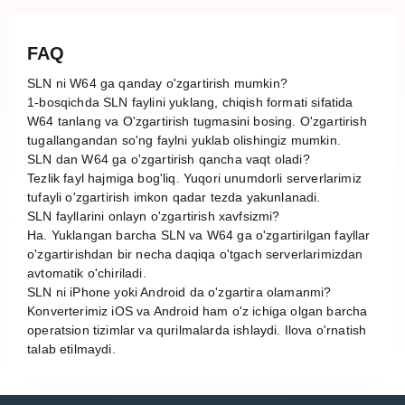
FAQ
SLN ni W64 ga qanday o'zgartirish mumkin?
1-bosqichda SLN faylini yuklang, chiqish formati sifatida
W64 tanlang va O'zgartirish tugmasini bosing. O'zgartirish
tugallangandan so'ng faylni yuklab olishingiz mumkin.
SLN dan W64 ga o'zgartirish qancha vaqt oladi?
Tezlik fayl hajmiga bog'liq. Yuqori unumdorli serverlarimiz
tufayli o'zgartirish imkon qadar tezda yakunlanadi.
SLN fayllarini onlayn o'zgartirish xavfsizmi?
Ha. Yuklangan barcha SLN va W64 ga o'zgartirilgan fayllar
o'zgartirishdan bir necha daqiqa o'tgach serverlarimizdan
avtomatik o'chiriladi.
SLN ni iPhone yoki Android da o'zgartira olamanmi?
Konverterimiz iOS va Android ham o'z ichiga olgan barcha
operatsion tizimlar va qurilmalarda ishlaydi. Ilova o'rnatish
talab etilmaydi.