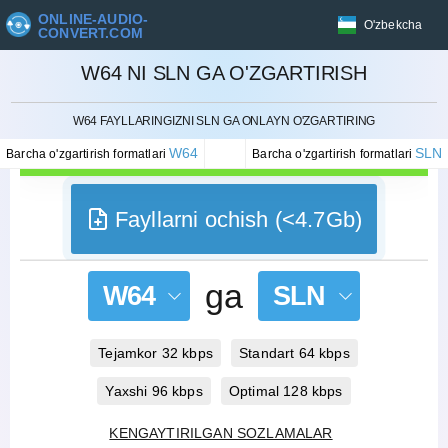
ONLINE-AUDIO-
O'zbekcha
CONVERT.COM
W64 NI SLN GA O'ZGARTIRISH
BEKOR QILISH
W64 FAYLLARINGIZNI SLN GA ONLAYN O'ZGARTIRING
W64
SLN
Barcha o'zgartirish formatlari
Barcha o'zgartirish formatlari
Fayllarni ochish (<4.7Gb)
ga
W64
SLN
Tejamkor 32 kbps
Standart 64 kbps
Yaxshi 96 kbps
Optimal 128 kbps
KENGAYTIRILGAN SOZLAMALAR