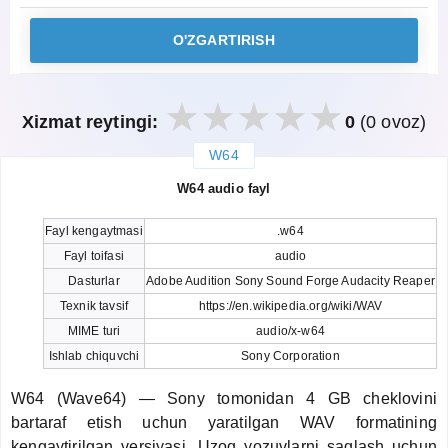
O'ZGARTIRISH
Xizmat reytingi:
0
(0 ovoz)
W64
закрыть
W64 audio fayl
Fayl kengaytmasi
.w64
Fayl toifasi
audio
Dasturlar
Adobe Audition Sony Sound Forge Audacity Reaper
Texnik tavsif
https://en.wikipedia.org/wiki/WAV
MIME turi
audio/x-w64
Ishlab chiquvchi
Sony Corporation
W64 (Wave64) — Sony tomonidan 4 GB cheklovini
bartaraf etish uchun yaratilgan WAV formatining
kengaytirilgan versiyasi. Uzoq yozuvlarni saqlash uchun