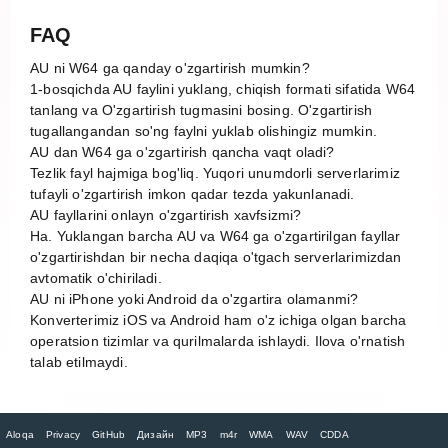
FAQ
AU ni W64 ga qanday o'zgartirish mumkin?
1-bosqichda AU faylini yuklang, chiqish formati sifatida W64
tanlang va O'zgartirish tugmasini bosing. O'zgartirish
tugallangandan so'ng faylni yuklab olishingiz mumkin.
AU dan W64 ga o'zgartirish qancha vaqt oladi?
Tezlik fayl hajmiga bog'liq. Yuqori unumdorli serverlarimiz
tufayli o'zgartirish imkon qadar tezda yakunlanadi.
AU fayllarini onlayn o'zgartirish xavfsizmi?
Ha. Yuklangan barcha AU va W64 ga o'zgartirilgan fayllar
o'zgartirishdan bir necha daqiqa o'tgach serverlarimizdan
avtomatik o'chiriladi.
AU ni iPhone yoki Android da o'zgartira olamanmi?
Konverterimiz iOS va Android ham o'z ichiga olgan barcha
operatsion tizimlar va qurilmalarda ishlaydi. Ilova o'rnatish
talab etilmaydi.
Aloqa
Privacy
GitHub
Дизайн
MP3
m4r
WMA
WAV
CDDA