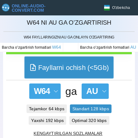
ONLINE-AUDIO-
O'zbekcha
CONVERT.COM
W64 NI AU GA O'ZGARTIRISH
BEKOR QILISH
W64 FAYLLARINGIZNI AU GA ONLAYN O'ZGARTIRING
W64
AU
Barcha o'zgartirish formatlari
Barcha o'zgartirish formatlari
Fayllarni ochish (<5Gb)
ga
W64
AU
Tejamkor 64 kbps
Standart 128 kbps
Yaxshi 192 kbps
Optimal 320 kbps
KENGAYTIRILGAN SOZLAMALAR