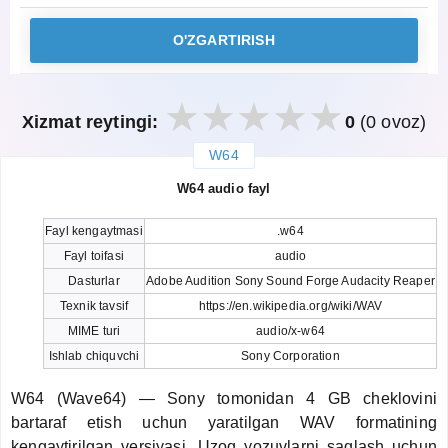
O'ZGARTIRISH
Xizmat reytingi:
0
(0 ovoz)
W64
закрыть
W64 audio fayl
Fayl kengaytmasi
.w64
Fayl toifasi
audio
Dasturlar
Adobe Audition Sony Sound Forge Audacity Reaper
Texnik tavsif
https://en.wikipedia.org/wiki/WAV
MIME turi
audio/x-w64
Ishlab chiquvchi
Sony Corporation
W64 (Wave64) — Sony tomonidan 4 GB cheklovini
bartaraf etish uchun yaratilgan WAV formatining
kengaytirilgan versiyasi. Uzoq yozuvlarni saqlash uchun